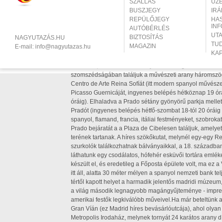
SZÁLLÁS
ÜZ
találhatunk számos étteremben (itt is az ebéd számít fő
BUSZJEGY
IR
arról, hogy délben már ki is szolgálnak bennünket! Leg
REPÜLŐJEGY
HA
kettőtől-háromtól szokás a szieszta miatt étkezni. Ha val
IN
AUTÓBÉRLÉS
madridi étkezésekre, ne hagyja ki a fabadát (az asztúria
UT
BIZTOSÍTÁS
NAGYUTAZÁS.HU
de torót (az asztúriai birkafarokragut) vagy a Cocido ma
TU
MAGAZIN
E-mail:
info@nagyutazas.hu
chorizóból és zöldségekből álló csicseriborsós különle
KA
érdemes ellátogatnunk, ahol a kiváló koktélok és borok 
falatkákat, töltött sós süteményeket kóstolgathatunk.A m
szomszédságában találjuk a művészeti arany háromszög
Centro de Arte Reina Sofíát (itt modern spanyol művészet
Picasso Guernicáját, ingyenes belépés hétköznap 19 órá
óráig). Elhaladva a Prado sétány gyönyörű parkja mellet
Pradót (ingyenes belépés hétfő-szombat 18-tól 20 óráig 
spanyol, flamand, francia, itáliai festményeket, szobro
Prado bejáratát a a Plaza de Cibelesen találjuk, amelye
terének tartanak. A híres szökőkutat, melynél egy-egy 
szurkolók találkozhatnak bálványaikkal, a 18. században 
láthatunk egy csodálatos, hófehér esküvői tortára emlék
készült el, és eredetileg a Főposta épülete volt, ma ez
itt áll, alatta 30 méter mélyen a spanyol nemzeti bank 
tértől kapott helyet a harmadik jelentős madridi múze
a világ második legnagyobb magángyűjteménye - impress
amerikai festők legkiválóbb műveivel.Ha már beteltünk a 
Gran Víán (ez Madrid híres bevásárlóutcája), ahol olyan 
Metropolis Irodaház, melynek tornyát 24 karátos arany dís