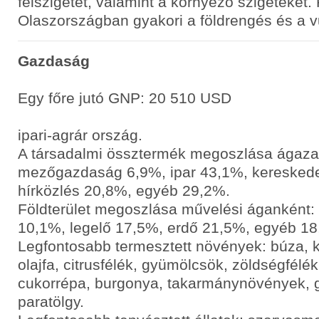
félszigetet, valamint a környező szigeteket.
Olaszországban gyakori a földrengés és a v
Gazdaság
Egy főre jutó GNP: 20 510 USD
ipari-agrár ország.
A társadalmi össztermék megoszlása ágaza
mezőgazdaság 6,9%, ipar 43,1%, kereskedel
hírközlés 20,8%, egyéb 29,2%.
Földterület megoszlása művelési áganként: 
10,1%, legelő 17,5%, erdő 21,5%, egyéb 18
Legfontosabb termesztett növények: búza, ku
olajfa, citrusfélék, gyümölcsök, zöldségfélé
cukorrépa, burgonya, takarmánynövények, 
paratölgy.