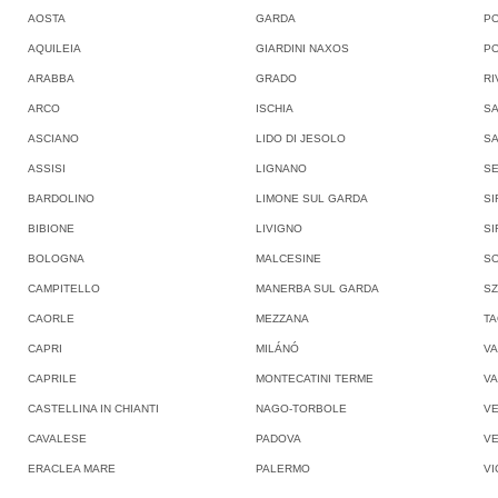
AOSTA
GARDA
P
AQUILEIA
GIARDINI NAXOS
PO
ARABBA
GRADO
RI
ARCO
ISCHIA
SA
ASCIANO
LIDO DI JESOLO
SA
ASSISI
LIGNANO
SE
BARDOLINO
LIMONE SUL GARDA
SI
BIBIONE
LIVIGNO
SI
BOLOGNA
MALCESINE
S
CAMPITELLO
MANERBA SUL GARDA
SZ
CAORLE
MEZZANA
TA
CAPRI
MILÁNÓ
VA
CAPRILE
MONTECATINI TERME
V
CASTELLINA IN CHIANTI
NAGO-TORBOLE
V
CAVALESE
PADOVA
V
ERACLEA MARE
PALERMO
VI