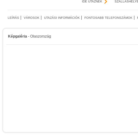
IDE UTAZNÉK
SZÁLLÁSHELY
|
|
|
|
LEÍRÁS
VÁROSOK
UTAZÁSI INFORMÁCIÓK
FONTOSABB TELEFONSZÁMOK
Képgaléria
- Olaszország