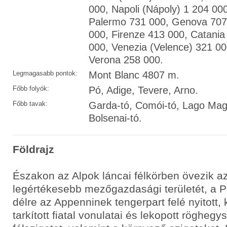
000, Napoli (Nápoly) 1 204 000
Palermo 731 000, Genova 707
000, Firenze 413 000, Catania
000, Venezia (Velence) 321 0
Verona 258 000.
Legmagasabb pontok:
Mont Blanc 4807 m.
Főbb folyók:
Pó, Adige, Tevere, Arno.
Főbb tavak:
Garda-tó, Comói-tó, Lago Mag
Bolsenai-tó.
Földrajz
Északon az Alpok láncai félkörben övezik a
legértékesebb mezőgazdasági területét, a Pó
délre az Appenninek tengerpart felé nyitott
tarkított fiatal vonulatai és lekopott rögheg