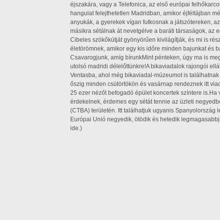
éjszakára, vagy a Telefonica, az első európai felhőkarco
hangulat felejthetetlen Madridban, amikor éjféltájban m
anyukák, a gyerekek vígan futkosnak a játszótereken, a
másikra sétálnak át nevetgélve a baráti társaságok, az
Cibeles szökőkútját gyönyörűen kivilágítják, és mi is ré
életörömnek, amikor egy kis időre minden bajunkat és bá
Csavarogjunk, amíg bírunkMint pénteken, úgy ma is meg 
utolsó madridi délelőttünkre!A bikaviadalok rajongói ell
Ventasba, ahol még bikaviadal-múzeumot is találhatnak 
őszig minden csütörtökön és vasárnap rendeznek itt viad
25 ezer nézőt befogadó épület koncertek színtere is.Ha 
érdekelnek, érdemes egy sétát tennie az üzleti negyedb
(CTBA) területén. Itt találhatjuk ugyanis Spanyolország
Európai Unió negyedik, ötödik és hetedik legmagasabbját
ide.)