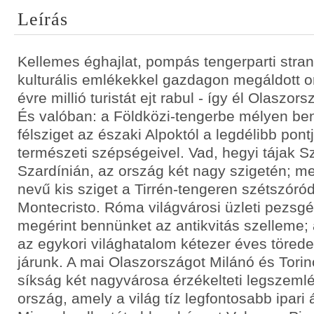
Leírás
Kellemes éghajlat, pompás tengerparti stra
kulturális emlékekkel gazdagon megáldott o
évre millió turistát ejt rabul - így él Olaszo
És valóban: a Földközi-tengerbe mélyen be
félsziget az északi Alpoktól a legdélibb pont
természeti szépségeivel. Vad, hegyi tájak Sz
Szardínián, az ország két nagy szigetén; 
nevű kis sziget a Tirrén-tengeren szétszóród
Montecristo. Róma világvárosi üzleti pezs
megérint bennünket az antikvitás szelleme;
az egykori világhatalom kétezer éves töred
járunk. A mai Olaszországot Milánó és Tori
síkság két nagyvárosa érzékelteti legszemlé
ország, amely a világ tíz legfontosabb ipari 