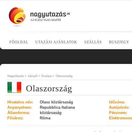
FŐOLDAL
UTAZÁSI AJÁNLATOK
SZÁLLÁS
BUSZJEGY
NagyUtazás >
Iránytű >
Európa >
Olaszország
Olaszország
Hivatalos név:
Olasz köztársaság
Időzóna:
Anyanyelven:
Repubblica Italiana
Autójelzés:
Államforma:
köztársaság
Pénznem:
Főváros:
Róma
Elektromoss