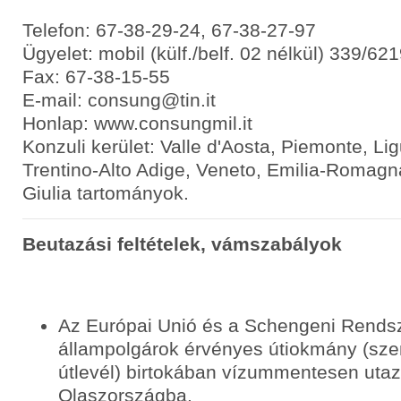
Telefon: 67-38-29-24, 67-38-27-97
Ügyelet: mobil (külf./belf. 02 nélkül) 339/62
Fax: 67-38-15-55
E-mail: consung@tin.it
Honlap: www.consungmil.it
Konzuli kerület: Valle d'Aosta, Piemonte, Li
Trentino-Alto Adige, Veneto, Emilia-Romagna
Giulia tartományok.
Beutazási feltételek, vámszabályok
Az Európai Unió és a Schengeni Rendsz
állampolgárok érvényes útiokmány (sze
útlevél) birtokában vízummentesen uta
Olaszországba.