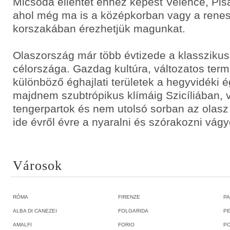
Micsoda ellentét ehhez képest Velence, Pisa
ahol még ma is a középkorban vagy a rene
korszakában érezhetjük magunkat.
Olaszország már több évtizede a klasszikus
célországa. Gazdag kultúra, változatos term
különböző éghajlati területek a hegyvidéki é
majdnem szubtrópikus klímáig Szicíliában, 
tengerpartok és nem utolsó sorban az olasz
ide évről évre a nyaralni és szórakozni vágy
Városok
RÓMA
FIRENZE
PA
ALBA DI CANEZEI
FOLGARIDA
PE
AMALFI
FORIO
PO