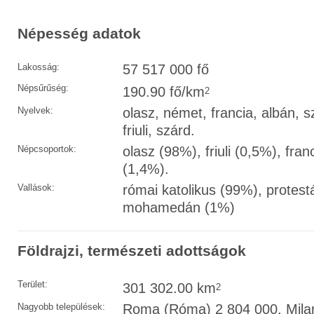
Népesség adatok
Lakosság:
57 517 000 fő
Népsűrűség:
190.90 fő/km
2
Nyelvek:
olasz, német, francia, albán, s
friuli, szárd.
Népcsoportok:
olasz (98%), friuli (0,5%), fra
(1,4%).
Vallások:
római katolikus (99%), protest
mohamedán (1%)
Földrajzi, természeti adottságok
Terület:
301 302.00 km
2
Nagyobb települések:
Roma (Róma) 2 804 000, Milan