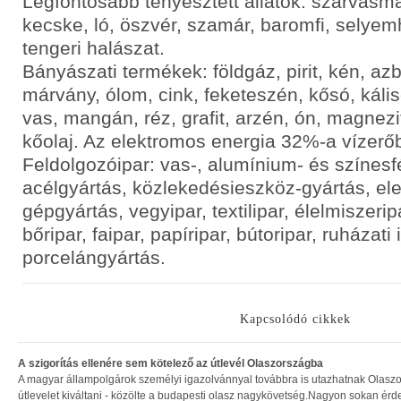
Legfontosabb tenyésztett állatok: szarvasma
kecske, ló, öszvér, szamár, baromfi, selyem
tengeri halászat.
Bányászati termékek: földgáz, pirit, kén, azb
márvány, ólom, cink, feketeszén, kősó, kális
vas, mangán, réz, grafit, arzén, ón, magnezit,
kőolaj. Az elektromos energia 32%-a vízerő
Feldolgozóipar: vas-, alumínium- és színes
acélgyártás, közlekedésieszköz-gyártás, ele
gépgyártás, vegyipar, textilipar, élelmiszerip
bőripar, faipar, papíripar, bútoripar, ruházati 
porcelángyártás.
Kapcsolódó cikkek
A szigorítás ellenére sem kötelező az útlevél Olaszországba
A magyar állampolgárok személyi igazolvánnyal továbbra is utazhatnak Olasz
útlevelet kiváltani - közölte a budapesti olasz nagykövetség.Nagyon sokan érd