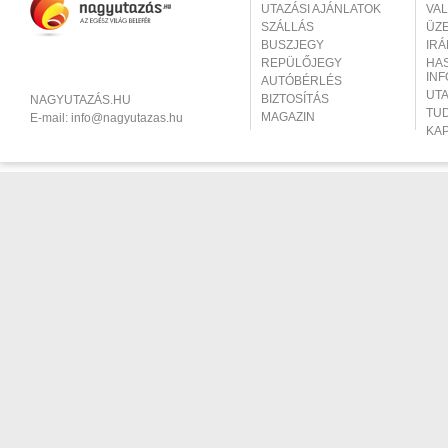
UTAZÁSI AJÁNLATOK
VA
SZÁLLÁS
ÜZ
BUSZJEGY
IR
REPÜLŐJEGY
HA
IN
AUTÓBÉRLÉS
UT
BIZTOSÍTÁS
NAGYUTAZÁS.HU
TU
MAGAZIN
E-mail:
info@nagyutazas.hu
KA