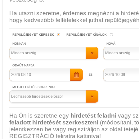
Ha utazni szeretne, érdemes megnézni a hirdetés
hogy kedvezőbb feltételekkel juthat repülőjegyé
REPÜLŐJEGYET KERESEK
REPÜLŐJEGYET KÍNÁLOK
Minden ország
Minden ország
Legfrissebb hirdetések először
Ha Ön is szeretne egy
hirdetést feladni
vagy sz
feladott hirdetését szerkeszteni
(módosítani, tö
jelentkezzen be vagy regisztráljon az oldal tetejé
REGISZTRÁCIÓ feliratra kattintva!