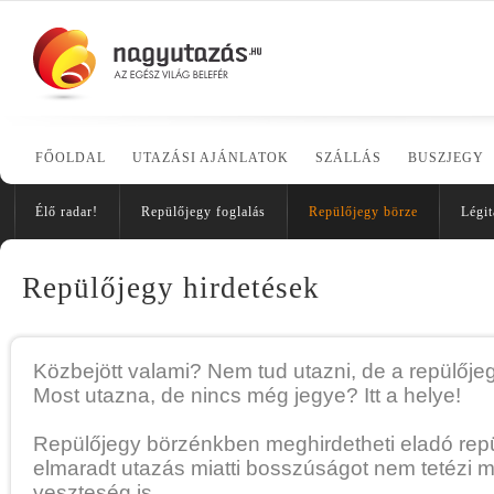
FŐOLDAL
UTAZÁSI AJÁNLATOK
SZÁLLÁS
BUSZJEGY
Élő radar!
Repülőjegy foglalás
Repülőjegy börze
Légit
Repülőjegy hirdetések
Közbejött valami? Nem tud utazni, de a repülőj
Most utazna, de nincs még jegye? Itt a helye!
Repülőjegy börzénkben meghirdetheti eladó repü
elmaradt utazás miatti bosszúságot nem tetézi 
veszteség is.