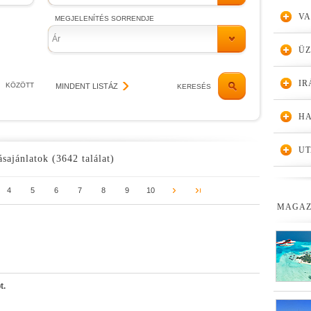
VA
MEGJELENÍTÉS SORRENDJE
Ár
Ü
IR
KÖZÖTT
MINDENT LISTÁZ
KERESÉS
HA
UT
ásajánlatok (3642 találat)
4
5
6
7
8
9
10
MAGAZ
t.