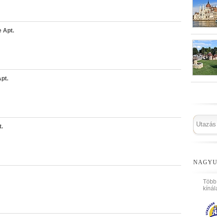
 Apt.
pt.
t.
NAGYU
Több
kínál