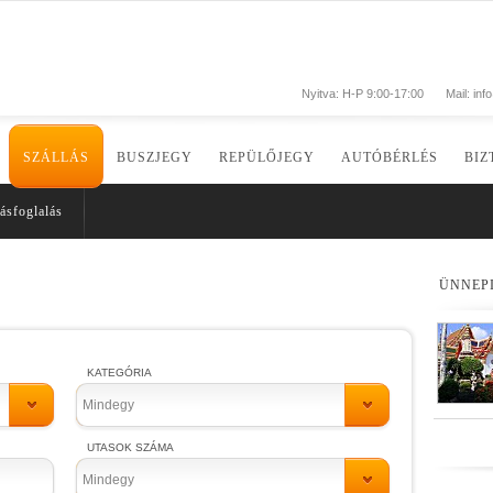
Nyitva: H-P 9:00-17:00
Mail:
inf
SZÁLLÁS
BUSZJEGY
REPÜLŐJEGY
AUTÓBÉRLÉS
BIZ
ásfoglalás
ÜNNEP
KATEGÓRIA
Mindegy
UTASOK SZÁMA
Mindegy