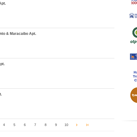
pt.
nto & Maracaibo Apt.
pt.
t.
4
5
6
7
8
9
10