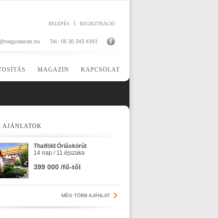
BELÉPÉS
REGISZTRÁCIÓ
o@nagyutazas.hu
Tel.: 06 30 343 4343
TOSÍTÁS
MAGAZIN
KAPCSOLAT
I AJÁNLATOK
Thaiföld Óriáskörút
14 nap / 11 éjszaka
399 000 /fő-től
MÉG TÖBB AJÁNLAT