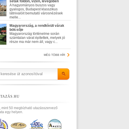
séták földön, vízen, levegőben
A hagyományos buszos vagy
gyalogos, Budapest klasszikus
látnivalóit bemutató városnézések
melle...
Magyarország, a rendkívüli várak
bölcsője
Magyarország történelme során
számtalan várat építettek, melyek jó
része ma már nem áll, vagy c...
MÉG TÖBB HÍR
TAZÁS.HU
, mint 50 megbízható utazásszervező
ata egy helyen.