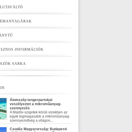
LUTAVÁLTÓ
ZEMANYAGÁRAK
ÁNYTŰ
SZNOS INFORMÁCIÓK
AZÓK SARKA
IN
Álomszép tengerpartokat
veszélyeztet a mikroműanyag-
szennyezés
A Maldív-szigetek körüli vizekben az
egyik legmagasabb a mikroműanyag-
szennyezettség a világon,...
Csodás Magyarország: Budapesti