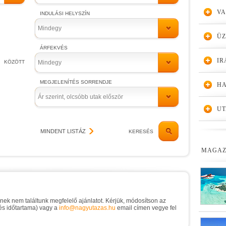
VA
INDULÁSI HELYSZÍN
Mindegy
Ü
ÁRFEKVÉS
IR
KÖZÖTT
Mindegy
MEGJELENÍTÉS SORRENDJE
HA
Ár szerint, olcsóbb utak először
UT
MINDENT LISTÁZ
KERESÉS
MAGAZ
knek nem találtunk megfelelő ajánlatot. Kérjük, módosítson az
 és időtartama) vagy a
info@nagyutazas.hu
email címen vegye fel