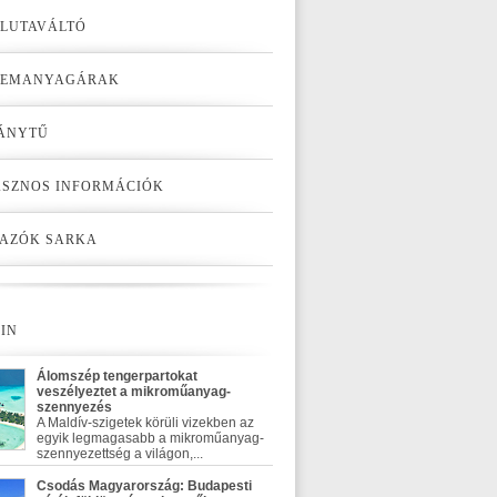
LUTAVÁLTÓ
ZEMANYAGÁRAK
ÁNYTŰ
SZNOS INFORMÁCIÓK
AZÓK SARKA
IN
Álomszép tengerpartokat
veszélyeztet a mikroműanyag-
szennyezés
A Maldív-szigetek körüli vizekben az
egyik legmagasabb a mikroműanyag-
szennyezettség a világon,...
Csodás Magyarország: Budapesti