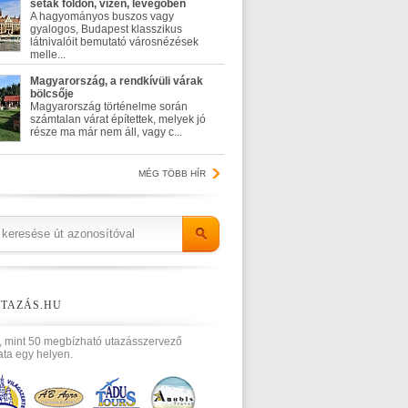
séták földön, vízen, levegőben
A hagyományos buszos vagy
gyalogos, Budapest klasszikus
látnivalóit bemutató városnézések
melle...
Magyarország, a rendkívüli várak
bölcsője
Magyarország történelme során
számtalan várat építettek, melyek jó
része ma már nem áll, vagy c...
MÉG TÖBB HÍR
TAZÁS.HU
, mint 50 megbízható utazásszervező
ata egy helyen.