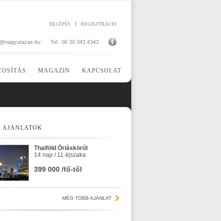
BELÉPÉS
REGISZTRÁCIÓ
o@nagyutazas.hu
Tel.: 06 30 343 4343
TOSÍTÁS
MAGAZIN
KAPCSOLAT
I AJÁNLATOK
Thaiföld Óriáskörút
14 nap / 11 éjszaka
399 000 /fő-től
MÉG TÖBB AJÁNLAT