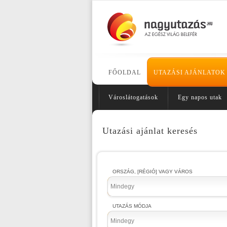
FŐOLDAL
UTAZÁSI AJÁNLATOK
Városlátogatások
Egy napos utak
Utazási ajánlat keresés
ORSZÁG, [RÉGIÓ] VAGY VÁROS
Mindegy
UTAZÁS MÓDJA
Mindegy