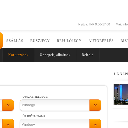
Nyitva: H-P 9:00-17:00
Mail:
inf
SZÁLLÁS
BUSZJEGY
REPÜLŐJEGY
AUTÓBÉRLÉS
BIZ
Körutazások
Ünnepek, alkalmak
Belföld
ÜNNEP
UTAZÁS JELLEGE
Mindegy
ÚT IDŐTARTAMA
Mindegy