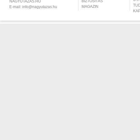
BIZTOSÍTÁS
NAGYUTAZÁS.HU
TU
MAGAZIN
E-mail:
info@nagyutazas.hu
KA