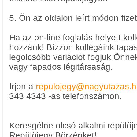
5. Ön az oldalon leírt módon fizet
Ha az on-line foglalás helyett kol
hozzánk! Bízzon kollégáink tapa
legolcsóbb variációt fogjuk Önn
vagy fapados légitársaság.
Irjon a
repulojegy@nagyutazas.h
343 4343 -as telefonszámon.
Keresgélne olcsó alkalmi repülő
Repülőjegy Börzénket!