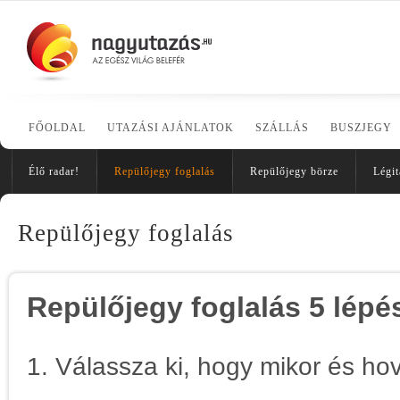
FŐOLDAL
UTAZÁSI AJÁNLATOK
SZÁLLÁS
BUSZJEGY
Élő radar!
Repülőjegy foglalás
Repülőjegy börze
Légit
Repülőjegy foglalás
Repülőjegy foglalás 5 lép
1. Válassza ki, hogy mikor és ho