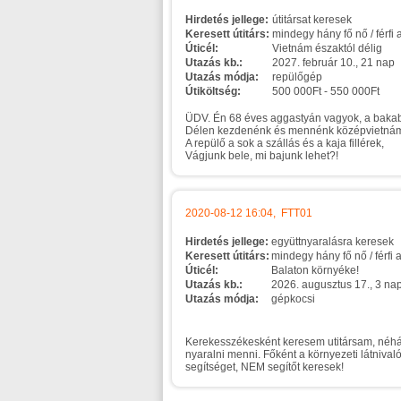
Hirdetés jellege:
útitársat keresek
Keresett útitárs:
mindegy hány fő nő / férfi
Úticél:
Vietnám északtól délig
Utazás kb.:
2027. február 10., 21 nap
Utazás módja:
repülőgép
Útiköltség:
500 000Ft - 550 000Ft
ÜDV. Én 68 éves aggastyán vagyok, a bakabc
Délen kezdenénk és mennénk középvietnám
A repülő a sok a szállás és a kaja fillérek,
Vágjunk bele, mi bajunk lehet?!
2020-08-12 16:04, FTT01
Hirdetés jellege:
együttnyaralásra keresek
Keresett útitárs:
mindegy hány fő nő / férfi
Úticél:
Balaton környéke!
Utazás kb.:
2026. augusztus 17., 3 na
Utazás módja:
gépkocsi
Kerekesszékesként keresem utitársam, néhán
nyaralni menni. Főként a környezeti látniva
segítséget, NEM segítőt keresek!