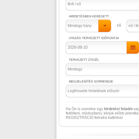
férfi / nő
Mindegy hány
nő / fé
Mindegy
Legfrissebb hirdetések először
Ha Ön is szeretne egy
hirdetést feladni
vag
feltölteni, módosítani), kérjük előbb jelentk
REGISZTRÁCIÓ feliratra kattintva!