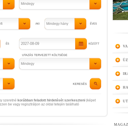
Mindegy
rfi
Mindegy hány
VA
Ü
Mindegy
IR
KERESÉS
HA
y szeretné
korábban feladott hirdetését szerkeszteni
(képet
UT
ezzen be vagy regisztráljon az oldal tetején található
MAGAZ