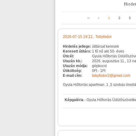
Hirdet
1
2
3
2026-07-15 19:12, Tobyfodor
Hirdetés jellege:
útitársat keresek
Keresett útitárs:
1 fő nő aki 50- éves
Úticél:
Gyula Hőforrás Üdülőszöv
Utazás kb.:
2026. augusztus 11., 13 n
Utazás módja:
gépkocsi
Útiköltség:
0Ft - 1Ft
E-mail cím:
tobyfodor2@gmail.com
Gyula Hőforrás apartman .1 ,5 szobás önellátó
Képgaléria
- Gyula Hőforrás Üdülőszövetk