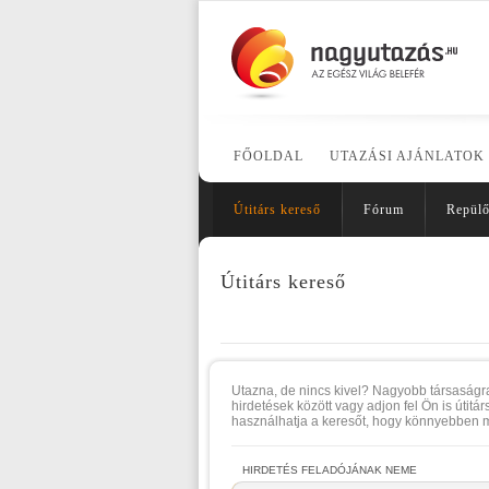
FŐOLDAL
UTAZÁSI AJÁNLATOK
Útitárs kereső
Fórum
Repülő
Útitárs kereső
Utazna, de nincs kivel? Nagyobb társaságr
hirdetések között vagy adjon fel Ön is útitá
használhatja a keresőt, hogy könnyebben m