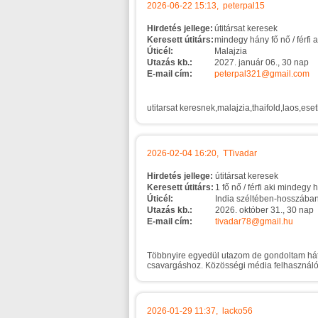
2026-06-22 15:13, peterpal15
Hirdetés jellege:
útitársat keresek
Keresett útitárs:
mindegy hány fő nő / férfi
Úticél:
Malajzia
Utazás kb.:
2027. január 06., 30 nap
E-mail cím:
peterpal321@gmail.com
utitarsat keresnek,malajzia,thaifold,laos,e
2026-02-04 16:20, TTivadar
Hirdetés jellege:
útitársat keresek
Keresett útitárs:
1 fő nő / férfi aki mindegy
Úticél:
India széltében-hosszába
Utazás kb.:
2026. október 31., 30 nap
E-mail cím:
tivadar78@gmail.hu
Többnyire egyedül utazom de gondoltam hátha
csavargáshoz. Közösségi média felhasználók
2026-01-29 11:37, lacko56