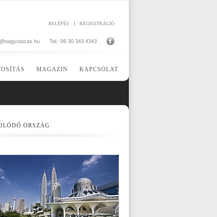
BELÉPÉS
REGISZTRÁCIÓ
o@nagyutazas.hu
Tel.: 06 30 343 4343
TOSÍTÁS
MAGAZIN
KAPCSOLAT
OLÓDÓ ORSZÁG