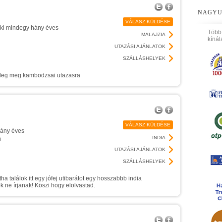
NAGYU
VÁLASZ KÜLDÉSE
 aki mindegy hány éves
Több
MALAJZIA
kínál
UTAZÁSI AJÁNLATOK
SZÁLLÁSHELYEK
setleg meg kambodzsai utazasra
VÁLASZ KÜLDÉSE
 hány éves
INDIA
n
UTAZÁSI AJÁNLATOK
SZÁLLÁSHELYEK
 találok itt egy jófej utibarátot egy hosszabbb india
 ne írjanak! Köszi hogy elolvastad.