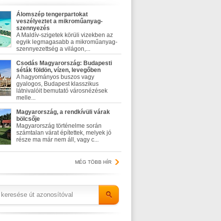
Álomszép tengerpartokat
veszélyeztet a mikroműanyag-
szennyezés
A Maldív-szigetek körüli vizekben az
egyik legmagasabb a mikroműanyag-
szennyezettség a világon,...
Csodás Magyarország: Budapesti
séták földön, vízen, levegőben
A hagyományos buszos vagy
gyalogos, Budapest klasszikus
látnivalóit bemutató városnézések
melle...
Magyarország, a rendkívüli várak
bölcsője
Magyarország történelme során
számtalan várat építettek, melyek jó
része ma már nem áll, vagy c...
MÉG TÖBB HÍR