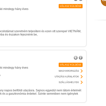
VÁLASZ KÜLDÉSE
 aki mindegy hány éves
slistámat szeretném teljesíteni és ezen ott szerepel VIETNÁM,
ba és északon fejeznénk be,
VÁLASZ KÜLDÉSE
 aki mindegy hány éves
MAGYARORSZÁG
p
UTAZÁSI AJÁNLATOK
SZÁLLÁSHELYEK
y napos belföldi utazásra. Sajnos egyedül nem látom értelmét
lók és a gasztronómia érdekel. Szinte semmiben nem igénylek