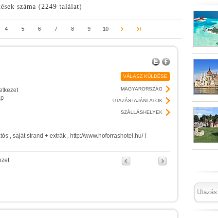
ések száma (2249 találat)
4
5
6
7
8
9
10
VÁLASZ KÜLDÉSE
MAGYARORSZÁG
etkezet
ap
UTAZÁSI AJÁNLATOK
SZÁLLÁSHELYEK
s , saját strand + extrák , http://www.hoforrashotel.hu/ !
ezet