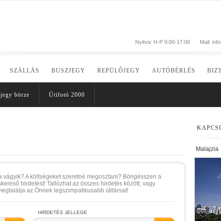
Nyitva: H-P 9:00-17:00
Mail:
inf
SZÁLLÁS
BUSZJEGY
REPÜLŐJEGY
AUTÓBÉRLÉS
BIZ
jegy börze
Útifotó 2000
KAPCS
Malajzia
a vágyik? A költségeket szeretné megosztani? Böngésszen a
rskereső hirdetést! Tallózhat az összes hirdetés között, vagy
egtalálja az Önnek legszimpatikusabb útitársat!