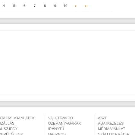
4
5
6
7
8
9
10
UTAZÁSI AJÁNLATOK
VALUTAVÁLTÓ
ÁSZF
SZÁLLÁS
ÜZEMANYAGÁRAK
ADATKEZELÉS
BUSZJEGY
IRÁNYTŰ
MÉDIAAJÁNLAT
REPÜLŐJEGY
HASZNOS
SZÁLLODA MÉDIA