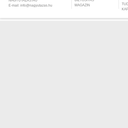
BIZTOSÍTÁS
NAGYUTAZÁS.HU
TU
MAGAZIN
E-mail:
info@nagyutazas.hu
KA