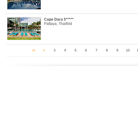
Cape Dara 5*****
Pattaya, Thaiföld
3
4
5
6
7
8
9
10