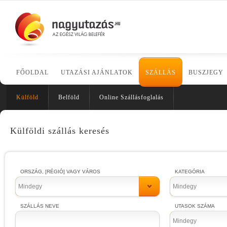
FŐOLDAL
UTAZÁSI AJÁNLATOK
SZÁLLÁS
BUSZJEGY
Külföld
Belföld
Online Szállásfoglalás
Külföldi szállás keresés
ORSZÁG, [RÉGIÓ] VAGY VÁROS
KATEGÓRIA
Mindegy
Mindegy
SZÁLLÁS NEVE
UTASOK SZÁMA
Mindegy