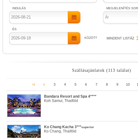
INDULÁS
MEGJELENÍTÉS SO
Ár
ÉS
KÖZÖTT
MINDENT LISTÁZ
Szállásajánlatok (113 találat)
3
4
5
6
7
8
9
10
Bandara Resort and Spa 4****
Koh Samui, Thaiföld
Ko Chang Kacha 3***
superior
Ko Chang, Thaiföld