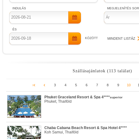
INDULÁS
MEGJELENÍTÉS SO
Ár
ÉS
KÖZÖTT
MINDENT LISTÁZ
Szállásajánlatok (113 találat)
3
4
5
6
7
8
9
10
Phuket Graceland Resort & Spa 4****
superior
Phuket, Thaiföld
Chaba Cabana Beach Resort & Spa Hotel 4****
Koh Samui, Thaiföld