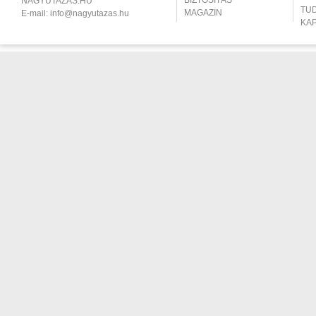
BIZTOSÍTÁS
NAGYUTAZÁS.HU
TU
MAGAZIN
E-mail:
info@nagyutazas.hu
KA