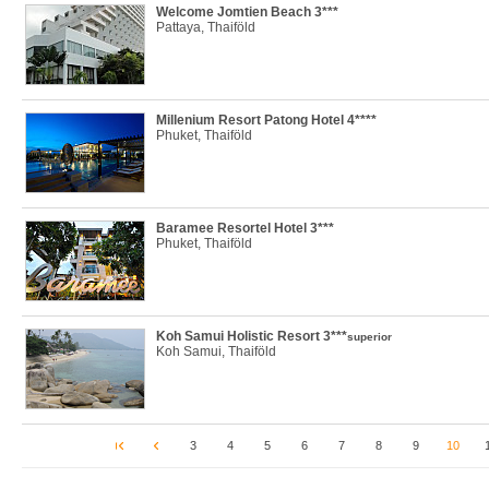
Welcome Jomtien Beach 3***
Pattaya, Thaiföld
Millenium Resort Patong Hotel 4****
Phuket, Thaiföld
Baramee Resortel Hotel 3***
Phuket, Thaiföld
Koh Samui Holistic Resort 3***
superior
Koh Samui, Thaiföld
3
4
5
6
7
8
9
10