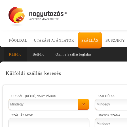
FŐOLDAL
UTAZÁSI AJÁNLATOK
SZÁLLÁS
BUSZJEGY
Külföld
Belföld
Online Szállásfoglalás
Külföldi szállás keresés
ORSZÁG, [RÉGIÓ] VAGY VÁROS
KATEGÓRIA
Mindegy
Mindegy
SZÁLLÁS NEVE
UTASOK SZÁMA
Mindegy