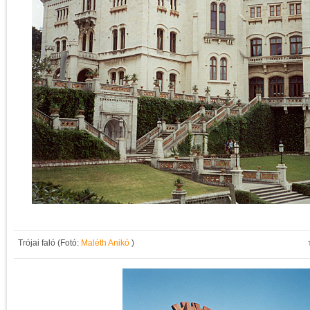
Trójai faló (Fotó:
Maléth Anikó
)