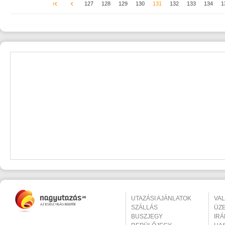
127
128
129
130
131
132
133
134
1
UTAZÁSI AJÁNLATOK
VA
SZÁLLÁS
ÜZ
BUSZJEGY
IR