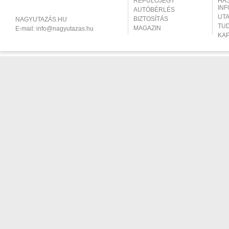
REPÜLŐJEGY
HA
IN
AUTÓBÉRLÉS
UT
BIZTOSÍTÁS
NAGYUTAZÁS.HU
TU
MAGAZIN
E-mail:
info@nagyutazas.hu
KA