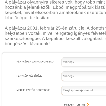
A pályázat olyannyira sikeres volt, hogy több mint 
hozzánk a jelentkezők. Ebből megpróbáltuk kiszűr
képeket, mivel elsősorban amatőröknek szerettün
lehetőséget biztosítani.
A pályázat 2001. február 25-én zárult le. A dönt
helyzetben voltak, mivel rengeteg igényes felvétel
szerkesztőségbe. A képekből készült válogatást lá
böngészést kívánunk!
FÉNYKÉPEN LÁTHATÓ ORSZÁG:
Mindegy
FÉNYKÉP KÉSZÍTŐJE:
Mindegy
MEGJELENÍTÉS SORRENDJE:
Fénykép témája szerint
MINDENT LISTÁZ