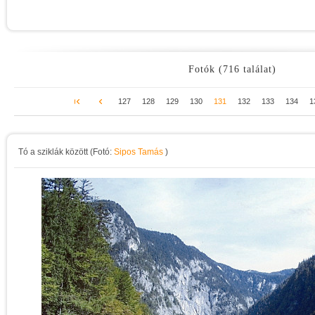
Fotók (716 találat)
127
128
129
130
131
132
133
134
1
Tó a sziklák között (Fotó:
Sipos Tamás
)