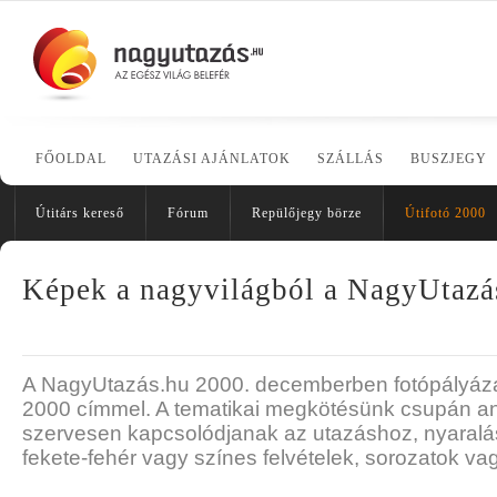
FŐOLDAL
UTAZÁSI AJÁNLATOK
SZÁLLÁS
BUSZJEGY
Útitárs kereső
Fórum
Repülőjegy börze
Útifotó 2000
Képek a nagyvilágból a NagyUtazá
A NagyUtazás.hu 2000. decemberben fotópályázatot
2000 címmel. A tematikai megkötésünk csupán ann
szervesen kapcsolódjanak az utazáshoz, nyaralás
fekete-fehér vagy színes felvételek, sorozatok va