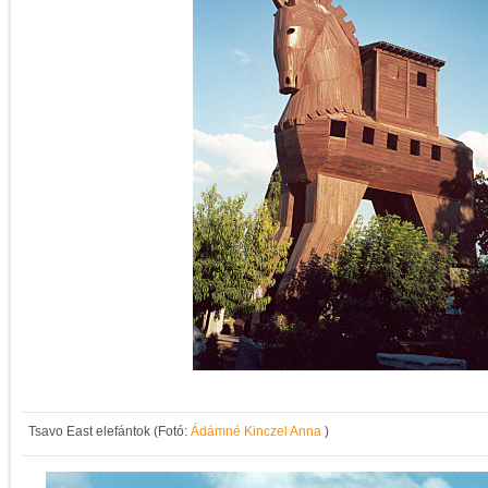
Tsavo East elefántok (Fotó:
Ádámné Kinczel Anna
)