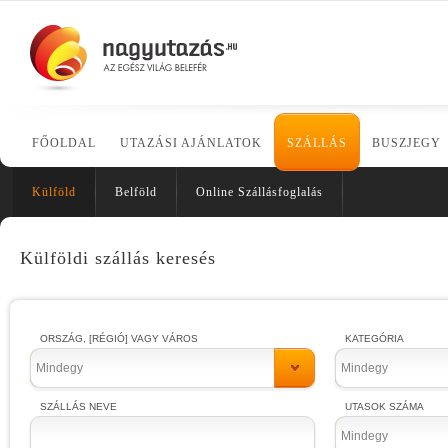
FŐOLDAL
UTAZÁSI AJÁNLATOK
SZÁLLÁS
BUSZJEGY
Külföld
Belföld
Online Szállásfoglalás
Külföldi szállás keresés
ORSZÁG, [RÉGIÓ] VAGY VÁROS
KATEGÓRIA
Mindegy
Mindegy
SZÁLLÁS NEVE
UTASOK SZÁMA
Mindegy