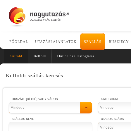
FŐOLDAL
UTAZÁSI AJÁNLATOK
SZÁLLÁS
BUSZJEGY
Külföld
Belföld
Online Szállásfoglalás
Külföldi szállás keresés
ORSZÁG, [RÉGIÓ] VAGY VÁROS
KATEGÓRIA
Mindegy
Mindegy
SZÁLLÁS NEVE
UTASOK SZÁMA
Mindegy