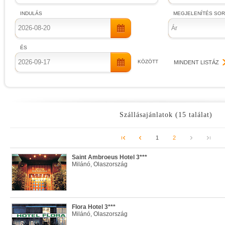
INDULÁS
MEGJELENÍTÉS SO
Ár
ÉS
KÖZÖTT
MINDENT LISTÁZ
Szállásajánlatok (15 találat)
1
2
Saint Ambroeus Hotel 3***
Milánó, Olaszország
Flora Hotel 3***
Milánó, Olaszország