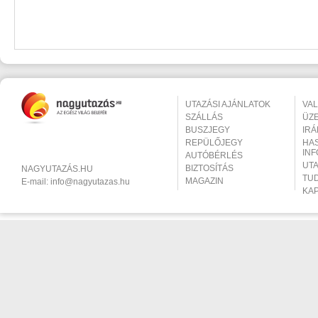
UTAZÁSI AJÁNLATOK
VA
SZÁLLÁS
ÜZ
BUSZJEGY
IR
REPÜLŐJEGY
HA
IN
AUTÓBÉRLÉS
UT
BIZTOSÍTÁS
NAGYUTAZÁS.HU
TU
MAGAZIN
E-mail:
info@nagyutazas.hu
KA