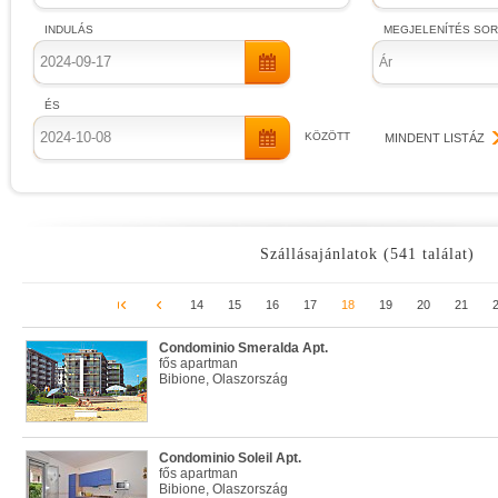
INDULÁS
MEGJELENÍTÉS SO
Ár
ÉS
KÖZÖTT
MINDENT LISTÁZ
Szállásajánlatok (541 találat)
14
15
16
17
18
19
20
21
Condominio Smeralda Apt.
fős apartman
Bibione, Olaszország
Condominio Soleil Apt.
fős apartman
Bibione, Olaszország