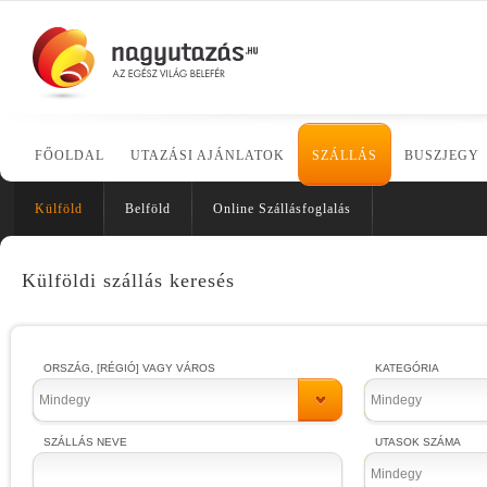
FŐOLDAL
UTAZÁSI AJÁNLATOK
SZÁLLÁS
BUSZJEGY
Külföld
Belföld
Online Szállásfoglalás
Külföldi szállás keresés
ORSZÁG, [RÉGIÓ] VAGY VÁROS
KATEGÓRIA
Mindegy
Mindegy
SZÁLLÁS NEVE
UTASOK SZÁMA
Mindegy