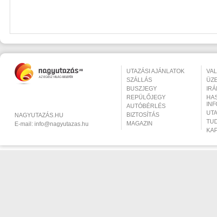
UTAZÁSI AJÁNLATOK
VA
SZÁLLÁS
ÜZ
BUSZJEGY
IR
REPÜLŐJEGY
HA
IN
AUTÓBÉRLÉS
UT
BIZTOSÍTÁS
NAGYUTAZÁS.HU
TU
MAGAZIN
E-mail:
info@nagyutazas.hu
KA