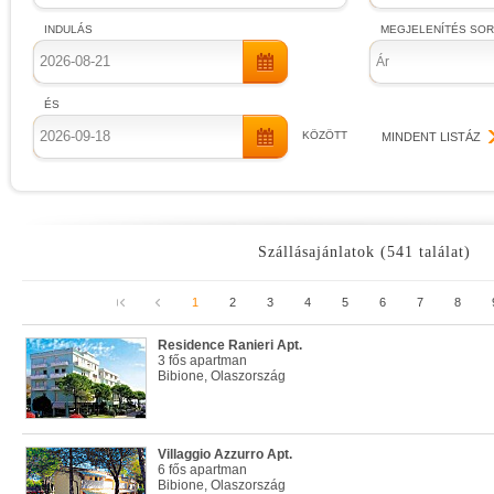
INDULÁS
MEGJELENÍTÉS SO
Ár
ÉS
KÖZÖTT
MINDENT LISTÁZ
Szállásajánlatok (541 találat)
1
2
3
4
5
6
7
8
Residence Ranieri Apt.
3 fős apartman
Bibione, Olaszország
Villaggio Azzurro Apt.
6 fős apartman
Bibione, Olaszország