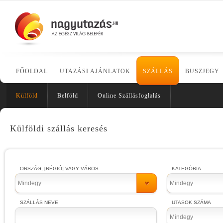
FŐOLDAL
UTAZÁSI AJÁNLATOK
SZÁLLÁS
BUSZJEGY
Külföld
Belföld
Online Szállásfoglalás
Külföldi szállás keresés
ORSZÁG, [RÉGIÓ] VAGY VÁROS
KATEGÓRIA
Mindegy
Mindegy
SZÁLLÁS NEVE
UTASOK SZÁMA
Mindegy