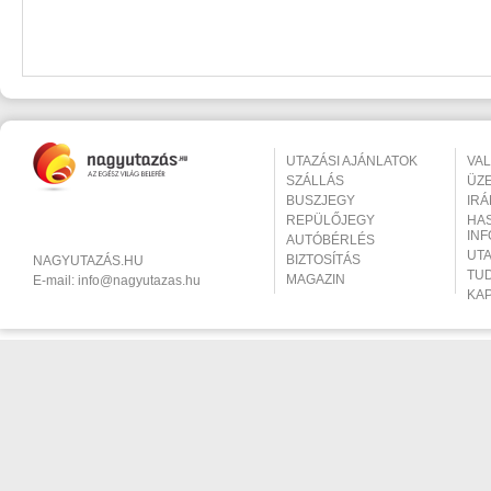
UTAZÁSI AJÁNLATOK
VA
SZÁLLÁS
ÜZ
BUSZJEGY
IR
REPÜLŐJEGY
HA
IN
AUTÓBÉRLÉS
UT
BIZTOSÍTÁS
NAGYUTAZÁS.HU
TU
MAGAZIN
E-mail:
info@nagyutazas.hu
KA