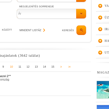
VA
MEGJELENÍTÉS SORRENDJE
Ár
Ü
IR
KÖZÖTT
MINDENT LISTÁZ
KERESÉS
HA
UT
ásajánlatok (3642 találat)
9
10
11
12
13
14
15
MAGAZ
azei 2**
zország