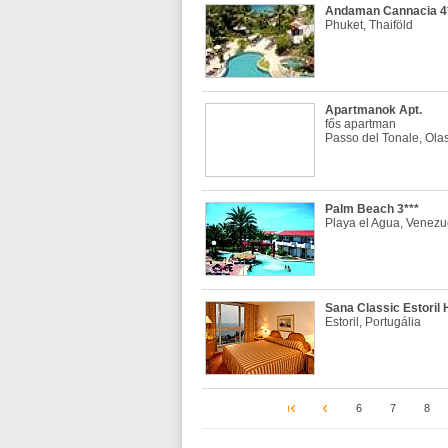
Andaman Cannacia 4*
Phuket, Thaiföld
Apartmanok Apt.
fős apartman
Passo del Tonale, Ola
Palm Beach 3***
Playa el Agua, Venezu
Sana Classic Estoril H
Estoril, Portugália
6
7
8