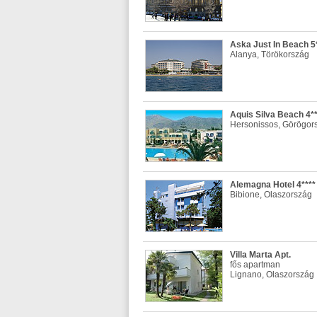
Aska Just In Beach 5*
Alanya, Törökország
Aquis Silva Beach 4**
Hersonissos, Görögor
Alemagna Hotel 4****
Bibione, Olaszország
Villa Marta Apt.
fős apartman
Lignano, Olaszország