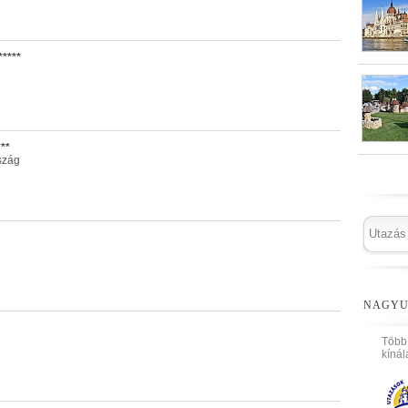
****
**
szág
NAGYU
Több
kínál