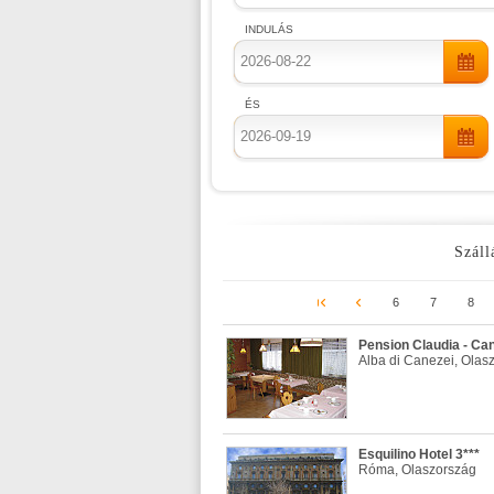
INDULÁS
ÉS
Száll
6
7
8
Pension Claudia - Can
Alba di Canezei, Olas
Esquilino Hotel 3***
Róma, Olaszország