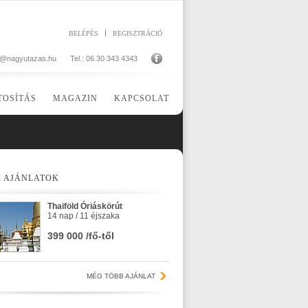
BELÉPÉS
REGISZTRÁCIÓ
o@nagyutazas.hu
Tel.: 06 30 343 4343
TOSÍTÁS
MAGAZIN
KAPCSOLAT
I AJÁNLATOK
Thaiföld Óriáskörút
14 nap / 11 éjszaka
399 000 /fő-től
MÉG TÖBB AJÁNLAT