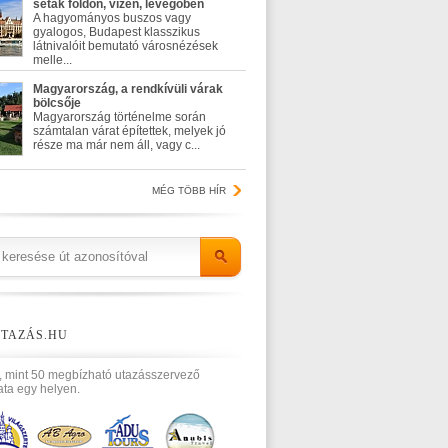
séták földön, vízen, levegőben
A hagyományos buszos vagy
gyalogos, Budapest klasszikus
látnivalóit bemutató városnézések
melle...
Magyarország, a rendkívüli várak
bölcsője
Magyarország történelme során
számtalan várat építettek, melyek jó
része ma már nem áll, vagy c...
MÉG TÖBB HÍR
TAZÁS.HU
, mint 50 megbízható utazásszervező
ata egy helyen.