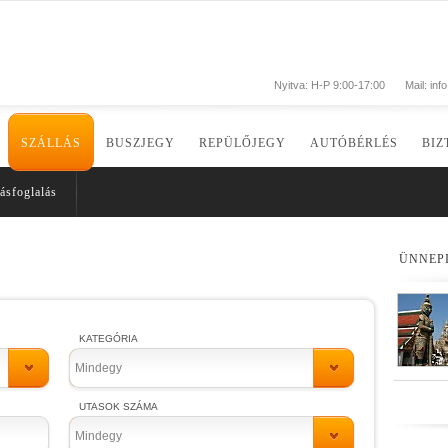
Nyitva: H-P 9:00-17:00
Mail:
inf
SZÁLLÁS
BUSZJEGY
REPÜLŐJEGY
AUTÓBÉRLÉS
BIZ
ásfoglalás
ÜNNEP
KATEGÓRIA
Mindegy
UTASOK SZÁMA
Mindegy