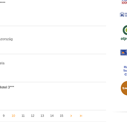
***
szország
ela
otel 3***
9
10
11
12
13
14
15