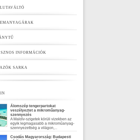
LUTAVÁLTÓ
ZEMANYAGÁRAK
ÁNYTŰ
SZNOS INFORMÁCIÓK
AZÓK SARKA
IN
Álomszép tengerpartokat
veszélyeztet a mikroműanyag-
szennyezés
A Maldív-szigetek körüli vizekben az
egyik legmagasabb a mikroműanyag-
szennyezettség a világon,...
Csodás Magyarország: Budapesti