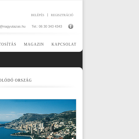
BELÉPÉS
REGISZTRÁCIÓ
o@nagyutazas.hu
Tel.: 06 30 343 4343
TOSÍTÁS
MAGAZIN
KAPCSOLAT
OLÓDÓ ORSZÁG