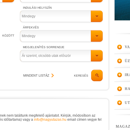
INDULÁSI HELYSZÍN
Mindegy
ÁRFEKVÉS
KÖZÖTT
Mindegy
VA
MEGJELENÍTÉS SORRENDJE
Ár szerint, olcsóbb utak először
Ü
IR
MINDENT LISTÁZ
KERESÉS
HA
UT
knek nem találtunk megfelelő ajánlatot. Kérjük, módosítson az
 és időtartama) vagy a
info@nagyutazas.hu
email címen vegye fel
MAGAZ