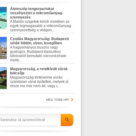
Álomszép tengerpartokat
veszélyeztet a mikroműanyag-
szennyezés
A Maldív-szigetek körüli vizekben az
egyik legmagasabb a mikroműanyag-
szennyezettség a világon,...
Csodás Magyarország: Budapesti
séták földön, vízen, levegőben
A hagyományos buszos vagy
gyalogos, Budapest klasszikus
látnivalóit bemutató városnézések
melle...
Magyarország, a rendkívüli várak
bölcsője
Magyarország történelme során
számtalan várat építettek, melyek jó
része ma már nem áll, vagy c...
MÉG TÖBB HÍR