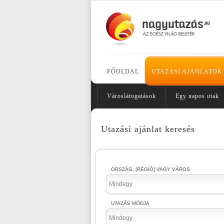
FŐOLDAL
UTAZÁSI AJÁNLATOK
Városlátogatások
Egy napos utak
Utazási ajánlat keresés
ORSZÁG, [RÉGIÓ] VAGY VÁROS
Mindegy
UTAZÁS MÓDJA
Mindegy