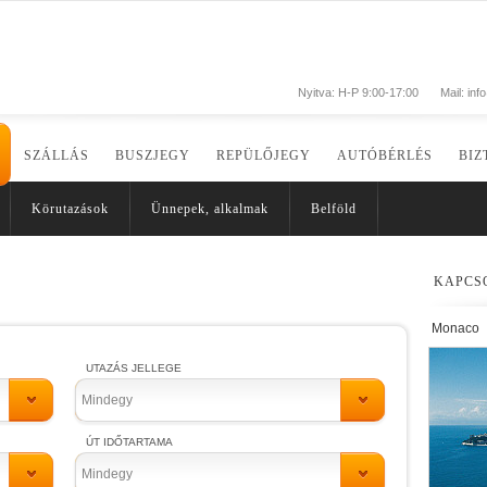
Nyitva: H-P 9:00-17:00
Mail:
inf
SZÁLLÁS
BUSZJEGY
REPÜLŐJEGY
AUTÓBÉRLÉS
BIZ
Körutazások
Ünnepek, alkalmak
Belföld
KAPCS
Monaco
UTAZÁS JELLEGE
Mindegy
ÚT IDŐTARTAMA
Mindegy