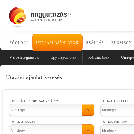
FŐOLDAL
UTAZÁSI AJÁNLATOK
SZÁLLÁS
BUSZJEGY
Városlátogatások
Egy napos utak
Körutazások
Ünnepe
Utazási ajánlat keresés
ORSZÁG, [RÉGIÓ] VAGY VÁROS
UTAZÁS JELLEGE
Mindegy
Mindegy
UTAZÁS MÓDJA
ÚT IDŐTARTAMA
Mindegy
Mindegy