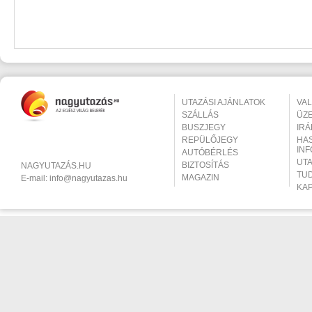
UTAZÁSI AJÁNLATOK
VA
SZÁLLÁS
ÜZ
BUSZJEGY
IR
REPÜLŐJEGY
HA
IN
AUTÓBÉRLÉS
UT
BIZTOSÍTÁS
NAGYUTAZÁS.HU
TU
MAGAZIN
E-mail:
info@nagyutazas.hu
KA