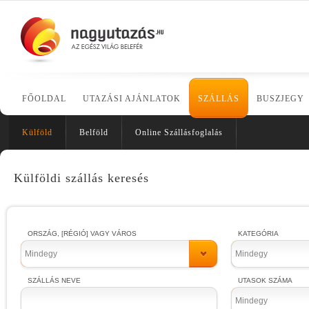
FŐOLDAL
UTAZÁSI AJÁNLATOK
SZÁLLÁS
BUSZJEGY
Külföld
Belföld
Online Szállásfoglalás
Külföldi szállás keresés
ORSZÁG, [RÉGIÓ] VAGY VÁROS
KATEGÓRIA
Mindegy
Mindegy
SZÁLLÁS NEVE
UTASOK SZÁMA
Mindegy