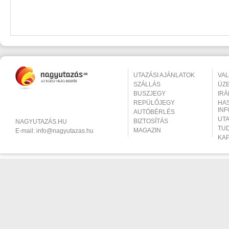
UTAZÁSI AJÁNLATOK
VA
SZÁLLÁS
ÜZ
BUSZJEGY
IR
REPÜLŐJEGY
HA
IN
AUTÓBÉRLÉS
UT
BIZTOSÍTÁS
NAGYUTAZÁS.HU
TU
MAGAZIN
E-mail:
info@nagyutazas.hu
KA