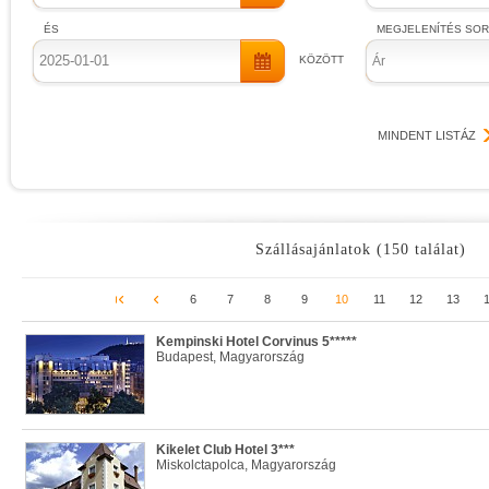
ÉS
MEGJELENÍTÉS SO
KÖZÖTT
Ár
MINDENT LISTÁZ
Szállásajánlatok (150 találat)
6
7
8
9
10
11
12
13
Kempinski Hotel Corvinus 5*****
Budapest, Magyarország
Kikelet Club Hotel 3***
Miskolctapolca, Magyarország