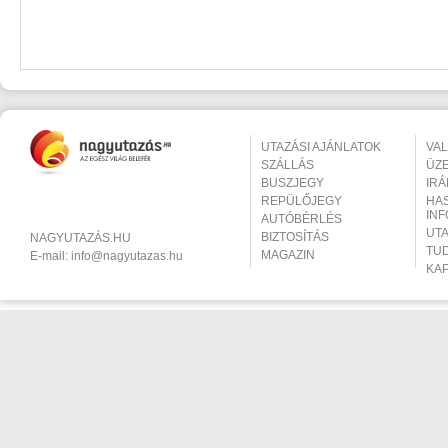
UTAZÁSI AJÁNLATOK
VA
SZÁLLÁS
ÜZ
BUSZJEGY
IR
REPÜLŐJEGY
HA
IN
AUTÓBÉRLÉS
UT
BIZTOSÍTÁS
NAGYUTAZÁS.HU
TU
MAGAZIN
E-mail:
info@nagyutazas.hu
KA