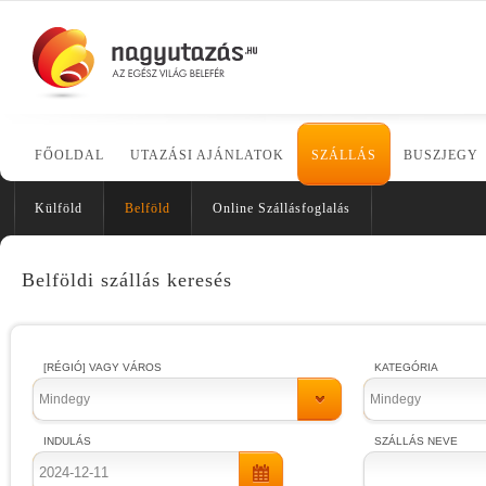
FŐOLDAL
UTAZÁSI AJÁNLATOK
SZÁLLÁS
BUSZJEGY
Külföld
Belföld
Online Szállásfoglalás
Belföldi szállás keresés
[RÉGIÓ] VAGY VÁROS
KATEGÓRIA
Mindegy
Mindegy
INDULÁS
SZÁLLÁS NEVE