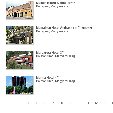
Maison Bistro & Hotel 4****
Budapest, Magyarország
Mamaison Hotel Andrássy 4****
superior
Budapest, Magyarország
Margaréta Hotel 3***
Balatonfüred, Magyarország
Marina Hotel 4****
Balatonfüred, Magyarország
6
7
8
9
10
11
12
13