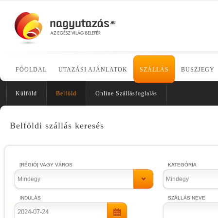
FŐOLDAL
UTAZÁSI AJÁNLATOK
SZÁLLÁS
BUSZJEGY
Külföld
Belföld
Online Szállásfoglalás
Belföldi szállás keresés
[RÉGIÓ] VAGY VÁROS
KATEGÓRIA
Mindegy
Mindegy
INDULÁS
SZÁLLÁS NEVE