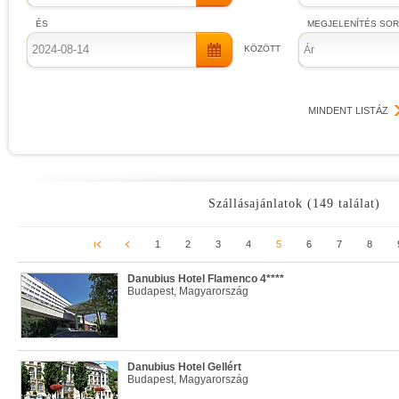
ÉS
MEGJELENÍTÉS SO
KÖZÖTT
Ár
MINDENT LISTÁZ
Szállásajánlatok (149 találat)
1
2
3
4
5
6
7
8
Danubius Hotel Flamenco 4****
Budapest, Magyarország
Danubius Hotel Gellért
Budapest, Magyarország