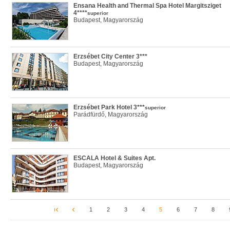
Ensana Health and Thermal Spa Hotel Margitsziget
4****
superior
Budapest, Magyarország
Erzsébet City Center 3***
Budapest, Magyarország
Erzsébet Park Hotel 3***
superior
Parádfürdő, Magyarország
ESCALA Hotel & Suites Apt.
Budapest, Magyarország
1
2
3
4
5
6
7
8