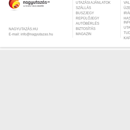
UTAZÁSI AJÁNLATOK
VA
SZÁLLÁS
ÜZ
BUSZJEGY
IR
REPÜLŐJEGY
HA
IN
AUTÓBÉRLÉS
UT
BIZTOSÍTÁS
NAGYUTAZÁS.HU
TU
MAGAZIN
E-mail:
info@nagyutazas.hu
KA