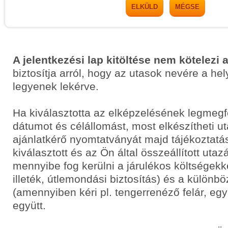
ELKÜLD
MÉGSE
A jelentkezési lap kitöltése nem kötelezi 
biztosítja arról, hogy az utasok nevére a he
legyenek lekérve.
Ha kiválasztotta az elképzelésének legmegf
dátumot és célállomást, most elkészítheti 
ajánlatkérő nyomtatványát majd tájékoztatás
kiválasztott és az Ön által összeállított uta
mennyibe fog kerülni a járulékos költségekkel
illeték, útlemondási biztosítás) és a különbö
(amennyiben kéri pl. tengerrenéző felár, egyá
együtt.