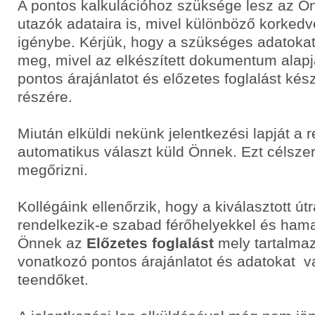
A pontos kalkulációhoz szüksége lesz az Ö
utazók adataira is, mivel különböző korke
igénybe. Kérjük, hogy a szükséges adatoka
meg, mivel az elkészített dokumentum alapj
pontos árajánlatot és előzetes foglalást ké
részére.
Miután elküldi nekünk jelentkezési lapját a 
automatikus választ küld Önnek. Ezt célsze
megőrizni.
Kollégáink ellenőrzik, hogy a kiválasztott út
rendelkezik-e szabad férőhelyekkel és hama
Önnek az
Előzetes foglalást
mely tartalmaz
vonatkozó pontos árajánlatot és adatokat v
teendőket.