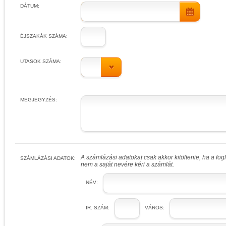
DÁTUM:
ÉJSZAKÁK SZÁMA:
UTASOK SZÁMA:
MEGJEGYZÉS:
A számlázási adatokat csak akkor kitöltenie, ha a fo
SZÁMLÁZÁSI ADATOK:
nem a saját nevére kéri a számlát.
NÉV:
IR. SZÁM:
VÁROS: