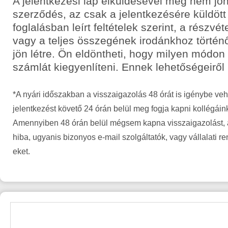
A jelentkezési lap elküldésével még nem jön
szerződés, az csak a jelentkezésére küldött
foglalásban leírt feltételek szerint, a részvét
vagy a teljes összegének irodánkhoz történ
jön létre. Ön eldöntheti, hogy milyen módon
számlát kiegyenlíteni. Ennek lehetőségeiről
*A nyári időszakban a visszaigazolás 48 órát is igénybe veh
jelentkezést követő 24 órán belül meg fogja kapni kollégáin
Amennyiben 48 órán belül mégsem kapna visszaigazolást, a
hiba, ugyanis bizonyos e-mail szolgáltatók, vagy vállalati r
eket.