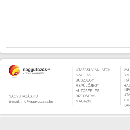
UTAZÁSI AJÁNLATOK
VA
SZÁLLÁS
ÜZ
BUSZJEGY
IR
REPÜLŐJEGY
HA
IN
AUTÓBÉRLÉS
UT
BIZTOSÍTÁS
NAGYUTAZÁS.HU
TU
MAGAZIN
E-mail:
info@nagyutazas.hu
KA