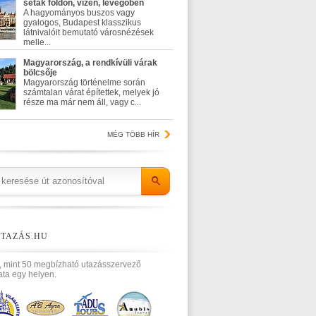
séták földön, vízen, levegőben
A hagyományos buszos vagy
gyalogos, Budapest klasszikus
látnivalóit bemutató városnézések
melle...
Magyarország, a rendkívüli várak
bölcsője
Magyarország történelme során
számtalan várat építettek, melyek jó
része ma már nem áll, vagy c...
MÉG TÖBB HÍR
TAZÁS.HU
, mint 50 megbízható utazásszervező
ata egy helyen.