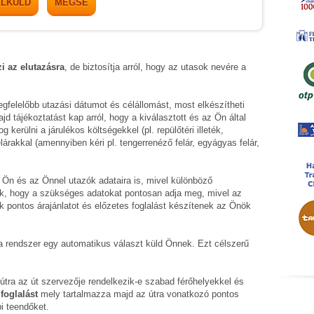
ELKÜLD
MÉGSE
zi az elutazásra
, de biztosítja arról, hogy az utasok nevére a
gfelelőbb utazási dátumot és célállomást, most elkészítheti
 tájékoztatást kap arról, hogy a kiválasztott és az Ön által
kerülni a járulékos költségekkel (pl. repülőtéri illeték,
lárakkal (amennyiben kéri pl. tengerrenéző felár, egyágyas felár,
 Ön és az Önnel utazók adataira is, mivel különböző
k, hogy a szükséges adatokat pontosan adja meg, mivel az
k pontos árajánlatot és előzetes foglalást készítenek az Önök
t a rendszer egy automatikus választ küld Önnek. Ezt célszerű
t útra az út szervezője rendelkezik-e szabad férőhelyekkel és
foglalást
mely tartalmazza majd az útra vonatkozó pontos
i teendőket.