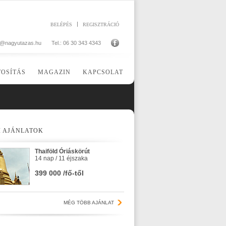
BELÉPÉS
REGISZTRÁCIÓ
o@nagyutazas.hu
Tel.: 06 30 343 4343
TOSÍTÁS
MAGAZIN
KAPCSOLAT
I AJÁNLATOK
Thaiföld Óriáskörút
14 nap / 11 éjszaka
399 000 /fő-től
MÉG TÖBB AJÁNLAT