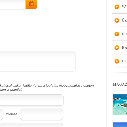
VA
Ü
IR
HA
UT
MAGAZ
at csak akkor kitöltenie, ha a foglalás megvalósulása esetén
kéri a számlát.
VÁROS: