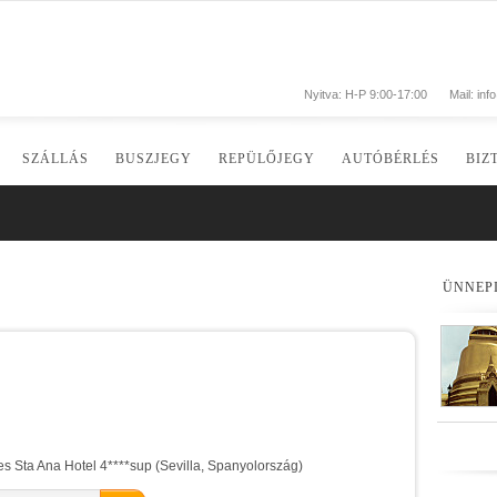
Nyitva: H-P 9:00-17:00
Mail:
inf
SZÁLLÁS
BUSZJEGY
REPÜLŐJEGY
AUTÓBÉRLÉS
BIZ
ÜNNEP
s Sta Ana Hotel 4****sup (Sevilla, Spanyolország)