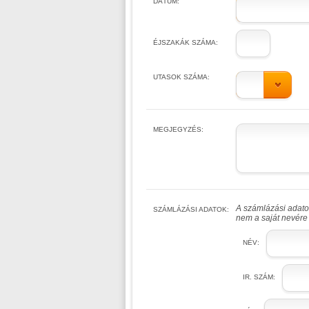
DÁTUM:
ÉJSZAKÁK SZÁMA:
UTASOK SZÁMA:
MEGJEGYZÉS:
A számlázási adatok
SZÁMLÁZÁSI ADATOK:
nem a saját nevére 
NÉV:
IR. SZÁM: