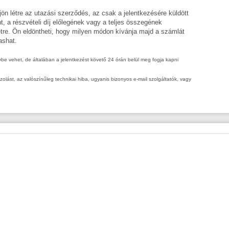
ön létre az utazási szerződés, az csak a jelentkezésére küldött
int, a részvételi díj előlegének vagy a teljes összegének
étre. Ön eldöntheti, hogy milyen módon kívánja majd a számlát
ashat.
nybe vehet, de általában a jelentkezést követő 24 órán belül meg fogja kapni
ást, az valószínűleg technikai hiba, ugyanis bizonyos e-mail szolgáltatók, vagy