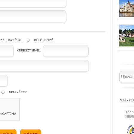
Z 1. UTASÉVAL
KÜLÖNBÖZŐ
KERESZTNEVE:
NEM KÉREK
NAGYU
Több
kínál