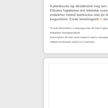
A jelentkezési lap elküldésével még nem j
Előzetes foglalásban leírt feltételek szer
irodánkhoz történő beérkezése után jön l
kiegyenlíteni. Ennek lehetőségeiről
itt
olv
*A nyári időszakban a visszaigazolás 48 órát is igé
kollégáink visszaigazolását.
Amennyiben 48 órán belül mégsem kapna visszaigazol
vállalati rendszerek szűrik az e-mail-eket.