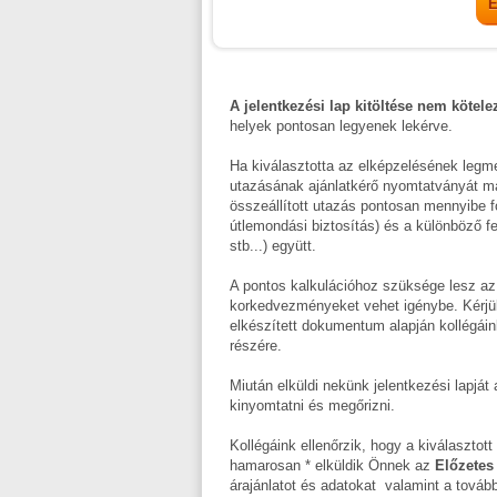
A jelentkezési lap kitöltése nem kötele
helyek pontosan legyenek lekérve.
Ha kiválasztotta az elképzelésének legme
utazásának ajánlatkérő nyomtatványát majd
összeállított utazás pontosan mennyibe fog 
útlemondási biztosítás) és a különböző fe
stb...) együtt.
A pontos kalkulációhoz szüksége lesz az
korkedvezményeket vehet igénybe. Kérjü
elkészített dokumentum alapján kollégáin
részére.
Miután elküldi nekünk jelentkezési lapjá
kinyomtatni és megőrizni.
Kollégáink ellenőrzik, hogy a kiválasztot
hamarosan * elküldik Önnek az
Előzetes 
árajánlatot és adatokat valamint a tovább