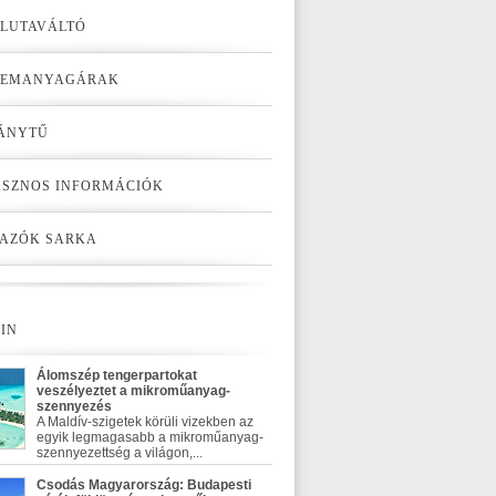
LUTAVÁLTÓ
ZEMANYAGÁRAK
ÁNYTŰ
SZNOS INFORMÁCIÓK
AZÓK SARKA
IN
Álomszép tengerpartokat
veszélyeztet a mikroműanyag-
szennyezés
A Maldív-szigetek körüli vizekben az
egyik legmagasabb a mikroműanyag-
szennyezettség a világon,...
Csodás Magyarország: Budapesti