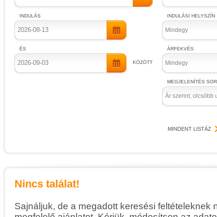
INDULÁS
INDULÁSI HELYSZÍN
Mindegy
ÉS
ÁRFEKVÉS
KÖZÖTT
Mindegy
MEGJELENÍTÉS SO
Ár szerint, olcsóbb 
MINDENT LISTÁZ
Nincs találat!
Sajnáljuk, de a megadott keresési feltételeknek 
megfelelő ajánlatot. Kérjük, módosítson az adato