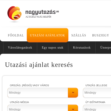
FŐOLDAL
UTAZÁSI AJÁNLATOK
SZÁLLÁS
BUSZJEGY
Városlátogatások
Egy napos utak
Körutazások
Ünnepe
Utazási ajánlat keresés
ORSZÁG, [RÉGIÓ] VAGY VÁROS
UTAZÁS JELLEGE
Mindegy
Mindegy
UTAZÁS MÓDJA
ÚT IDŐTARTAMA
Mindegy
Mindegy