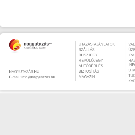
UTAZÁSI AJÁNLATOK
VA
SZÁLLÁS
ÜZ
BUSZJEGY
IR
REPÜLŐJEGY
HA
IN
AUTÓBÉRLÉS
UT
BIZTOSÍTÁS
NAGYUTAZÁS.HU
TU
MAGAZIN
E-mail:
info@nagyutazas.hu
KA