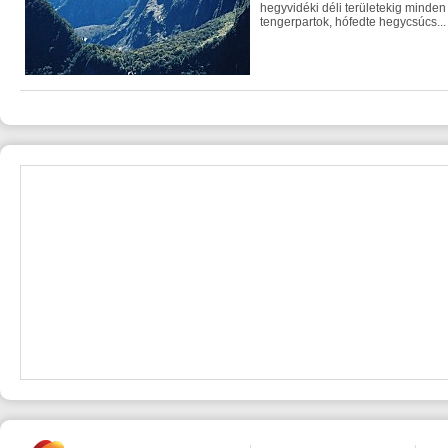
hegyvidéki déli területekig minde
tengerpartok, hófedte hegycsúcs...