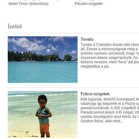
Kelet-Timor (Indonézia)
Pitcairn-szigetek
Ízelítő
Tuvalu
Tuvalu a Csendes-óceán déli részé
áll. Ennek a miniországnak még a
polinéz nyelven azt jelenti, hogy 
összesen kilenc sziget tartozik. A
kellene nevezni, mert "hiva" azt jelen
megtaláltuk a pa...
Fidzsi-szigetek
Kék lagúnák, fehérlő homokpart, fe
valahogy így képzelik el a Fidzsi-sz
paradicsomának. A 300 szigetből á
Paradicsomot jelent. A fő sziget, V
csodás korallgyűrű vesz körül. A
őslakos fidzsi, akik mint...