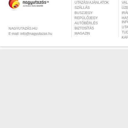
UTAZÁSI AJÁNLATOK
VA
SZÁLLÁS
ÜZ
BUSZJEGY
IR
REPÜLŐJEGY
HA
IN
AUTÓBÉRLÉS
UT
BIZTOSÍTÁS
NAGYUTAZÁS.HU
TU
MAGAZIN
E-mail:
info@nagyutazas.hu
KA