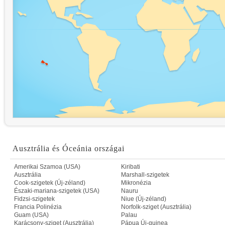
Ausztrália és Óceánia országai
Amerikai Szamoa (USA)
Kiribati
Ausztrália
Marshall-szigetek
Cook-szigetek (Új-zéland)
Mikronézia
Északi-mariana-szigetek (USA)
Nauru
Fidzsi-szigetek
Niue (Új-zéland)
Francia Polinézia
Norfolk-sziget (Ausztrália)
Guam (USA)
Palau
Karácsony-sziget (Ausztrália)
Pápua Új-guinea