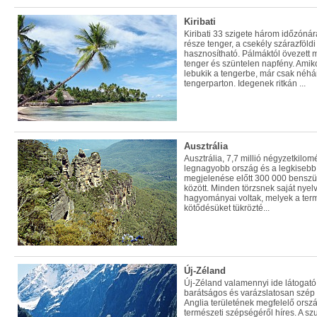
Kiribati
Kiribati 33 szigete három időzónár
része tenger, a csekély szárazföl
hasznosítható. Pálmáktól övezett m
tenger és szüntelen napfény. Ami
lebukik a tengerbe, már csak néhá
tengerparton. Idegenek ritkán ...
Ausztrália
Ausztrália, 7,7 millió négyzetkilomé
legnagyobb ország és a legkisebb 
megjelenése előtt 300 000 benszülött
között. Minden törzsnek saját nyelv
hagyományai voltak, melyek a term
kötődésüket tükrözté...
Új-Zéland
Új-Zéland valamennyi ide látogató 
barátságos és varázslatosan szép 
Anglia területének megfelelő ország
természeti szépségéről híres. A szu