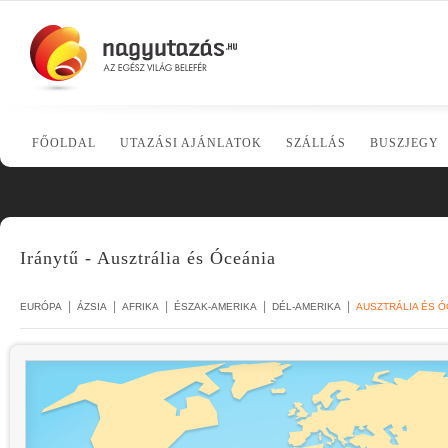
FŐOLDAL
UTAZÁSI AJÁNLATOK
SZÁLLÁS
BUSZJEGY
Iránytű - Ausztrália és Óceánia
|
|
|
|
|
EURÓPA
ÁZSIA
AFRIKA
ÉSZAK-AMERIKA
DÉL-AMERIKA
AUSZTRÁLIA ÉS Ó