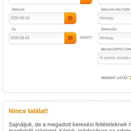
INDULÁS
INDULÁSI HELYSZÍN
Mindegy
ÉS
ÁRFEKVÉS
KÖZÖTT
Mindegy
MEGJELENÍTÉS SO
Ár szerint, olcsóbb 
MINDENT LISTÁZ
Nincs találat!
Sajnáljuk, de a megadott keresési feltételeknek 
megfelelő ajánlatot. Kérjük, módosítson az adato