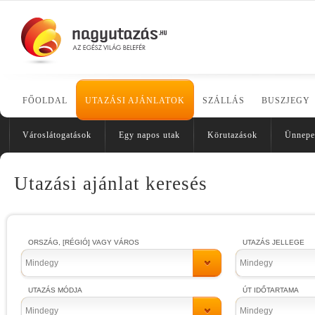
FŐOLDAL
UTAZÁSI AJÁNLATOK
SZÁLLÁS
BUSZJEGY
Városlátogatások
Egy napos utak
Körutazások
Ünnepe
Utazási ajánlat keresés
ORSZÁG, [RÉGIÓ] VAGY VÁROS
UTAZÁS JELLEGE
Mindegy
Mindegy
UTAZÁS MÓDJA
ÚT IDŐTARTAMA
Mindegy
Mindegy