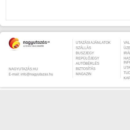
UTAZÁSI AJÁNLATOK
VA
SZÁLLÁS
ÜZ
BUSZJEGY
IR
REPÜLŐJEGY
HA
IN
AUTÓBÉRLÉS
UT
BIZTOSÍTÁS
NAGYUTAZÁS.HU
TU
MAGAZIN
E-mail:
info@nagyutazas.hu
KA