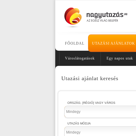
FŐOLDAL
UTAZÁSI AJÁNLATOK
Városlátogatások
Egy napos utak
Utazási ajánlat keresés
ORSZÁG, [RÉGIÓ] VAGY VÁROS
Mindegy
UTAZÁS MÓDJA
Mindegy