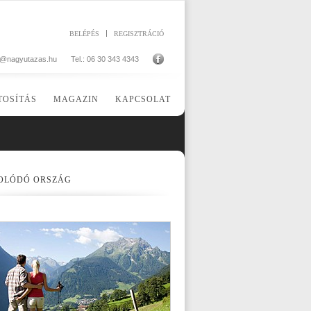
BELÉPÉS
REGISZTRÁCIÓ
o@nagyutazas.hu
Tel.: 06 30 343 4343
TOSÍTÁS
MAGAZIN
KAPCSOLAT
OLÓDÓ ORSZÁG