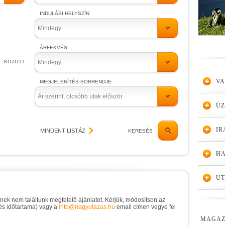
INDULÁSI HELYSZÍN
Mindegy
ÁRFEKVÉS
KÖZÖTT
Mindegy
VA
MEGJELENÍTÉS SORRENDJE
Ár szerint, olcsóbb utak először
Ü
IR
MINDENT LISTÁZ
KERESÉS
HA
UT
knek nem találtunk megfelelő ajánlatot. Kérjük, módosítson az
 és időtartama) vagy a
info@nagyutazas.hu
email címen vegye fel
MAGAZ