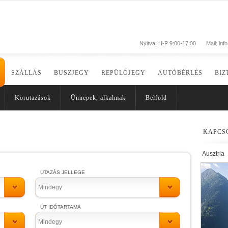
Nyitva: H-P 9:00-17:00
Mail:
inf
SZÁLLÁS
BUSZJEGY
REPÜLŐJEGY
AUTÓBÉRLÉS
BIZ
Körutazások
Ünnepek, alkalmak
Belföld
KAPCS
Ausztria
UTAZÁS JELLEGE
Mindegy
ÚT IDŐTARTAMA
Mindegy