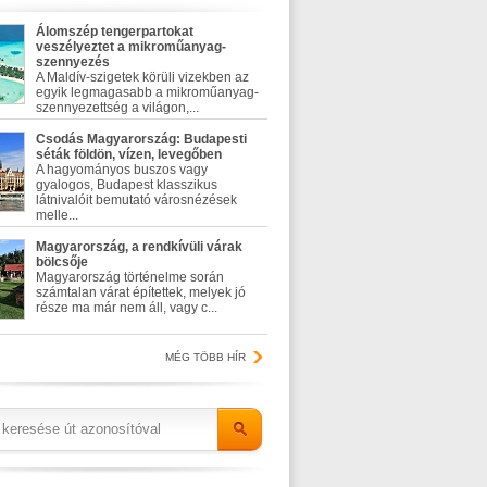
Álomszép tengerpartokat
veszélyeztet a mikroműanyag-
szennyezés
A Maldív-szigetek körüli vizekben az
egyik legmagasabb a mikroműanyag-
szennyezettség a világon,...
Csodás Magyarország: Budapesti
séták földön, vízen, levegőben
A hagyományos buszos vagy
gyalogos, Budapest klasszikus
látnivalóit bemutató városnézések
melle...
Magyarország, a rendkívüli várak
bölcsője
Magyarország történelme során
számtalan várat építettek, melyek jó
része ma már nem áll, vagy c...
MÉG TÖBB HÍR