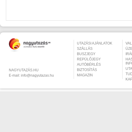
UTAZÁSI AJÁNLATOK
VA
SZÁLLÁS
ÜZ
BUSZJEGY
IR
REPÜLŐJEGY
HA
IN
AUTÓBÉRLÉS
UT
BIZTOSÍTÁS
NAGYUTAZÁS.HU
TU
MAGAZIN
E-mail:
info@nagyutazas.hu
KA