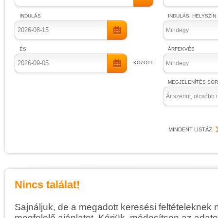
INDULÁS
INDULÁSI HELYSZÍN
Mindegy
ÉS
ÁRFEKVÉS
KÖZÖTT
Mindegy
MEGJELENÍTÉS SO
Ár szerint, olcsóbb 
MINDENT LISTÁZ
Nincs találat!
Sajnáljuk, de a megadott keresési feltételeknek 
megfelelő ajánlatot. Kérjük, módosítson az adato