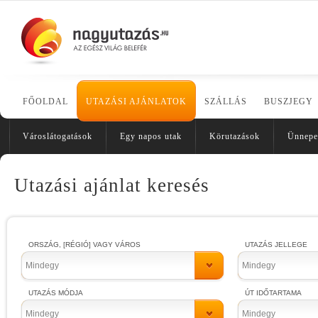
FŐOLDAL
UTAZÁSI AJÁNLATOK
SZÁLLÁS
BUSZJEGY
Városlátogatások
Egy napos utak
Körutazások
Ünnepe
Utazási ajánlat keresés
ORSZÁG, [RÉGIÓ] VAGY VÁROS
UTAZÁS JELLEGE
Mindegy
Mindegy
UTAZÁS MÓDJA
ÚT IDŐTARTAMA
Mindegy
Mindegy