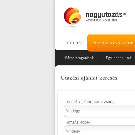
FŐOLDAL
UTAZÁSI AJÁNLATOK
Városlátogatások
Egy napos utak
Utazási ajánlat keresés
ORSZÁG, [RÉGIÓ] VAGY VÁROS
Mindegy
UTAZÁS MÓDJA
Mindegy