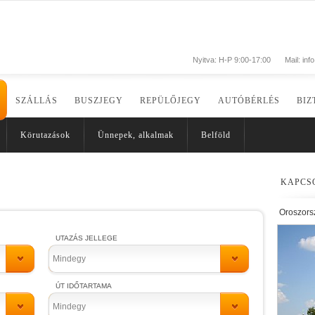
Nyitva: H-P 9:00-17:00
Mail:
inf
SZÁLLÁS
BUSZJEGY
REPÜLŐJEGY
AUTÓBÉRLÉS
BIZ
Körutazások
Ünnepek, alkalmak
Belföld
KAPCS
Oroszors
UTAZÁS JELLEGE
Mindegy
ÚT IDŐTARTAMA
Mindegy