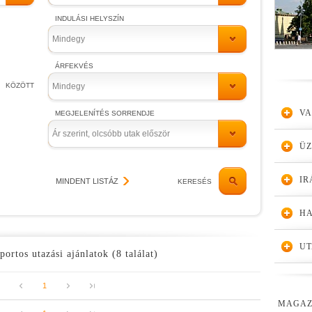
INDULÁSI HELYSZÍN
Mindegy
ÁRFEKVÉS
KÖZÖTT
Mindegy
VA
MEGJELENÍTÉS SORRENDJE
Ár szerint, olcsóbb utak először
Ü
IR
MINDENT LISTÁZ
KERESÉS
HA
UT
portos utazási ajánlatok (8 találat)
1
MAGAZ