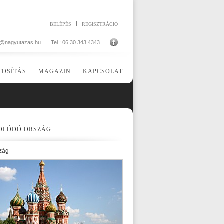
BELÉPÉS
REGISZTRÁCIÓ
o@nagyutazas.hu
Tel.: 06 30 343 4343
TOSÍTÁS
MAGAZIN
KAPCSOLAT
OLÓDÓ ORSZÁG
zág