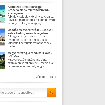
Álomszép tengerpartokat
veszélyeztet a mikroműanyag-
szennyezés
A Maldív-szigetek körüli vizekben az
egyik legmagasabb a mikroműanyag-
szennyezettség a világon,...
Csodás Magyarország: Budapesti
séták földön, vízen, levegőben
A hagyományos buszos vagy
gyalogos, Budapest klasszikus
látnivalóit bemutató városnézések
melle...
Magyarország, a rendkívüli várak
bölcsője
Magyarország történelme során
számtalan várat építettek, melyek jó
része ma már nem áll, vagy c...
MÉG TÖBB HÍR