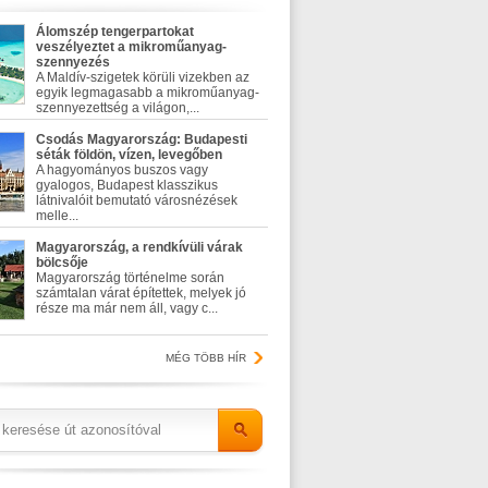
Álomszép tengerpartokat
veszélyeztet a mikroműanyag-
szennyezés
A Maldív-szigetek körüli vizekben az
egyik legmagasabb a mikroműanyag-
szennyezettség a világon,...
Csodás Magyarország: Budapesti
séták földön, vízen, levegőben
A hagyományos buszos vagy
gyalogos, Budapest klasszikus
látnivalóit bemutató városnézések
melle...
Magyarország, a rendkívüli várak
bölcsője
Magyarország történelme során
számtalan várat építettek, melyek jó
része ma már nem áll, vagy c...
MÉG TÖBB HÍR