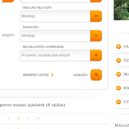
INDULÁSI HELYSZÍN
Mindegy
ÁRFEKVÉS
KÖZÖTT
Mindegy
VA
MEGJELENÍTÉS SORRENDJE
Ár szerint, olcsóbb utak először
Ü
IR
MINDENT LISTÁZ
KERESÉS
HA
UT
portos utazási ajánlatok (8 találat)
1
MAGAZ