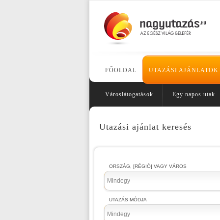
FŐOLDAL
UTAZÁSI AJÁNLATOK
Városlátogatások
Egy napos utak
Utazási ajánlat keresés
ORSZÁG, [RÉGIÓ] VAGY VÁROS
Mindegy
UTAZÁS MÓDJA
Mindegy