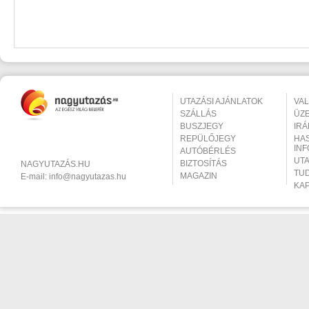
UTAZÁSI AJÁNLATOK
VA
SZÁLLÁS
ÜZ
BUSZJEGY
IR
REPÜLŐJEGY
HA
IN
AUTÓBÉRLÉS
UT
BIZTOSÍTÁS
NAGYUTAZÁS.HU
TU
MAGAZIN
E-mail:
info@nagyutazas.hu
KA