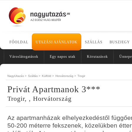
FŐOLDAL
UTAZÁSI AJÁNLATOK
SZÁLLÁS
BUSZJEGY
Városlátogatások
Egy napos utak
Körutazások
Ünnepe
NagyUtazás >
Szállás >
Külföld >
Horvátország >
Trogir
Privát Apartmanok 3***
Trogir, , Horvátország
Az apartmanházak elhelyezkedéstől függően 
50-200 méterre fekszenek, közelükben étte