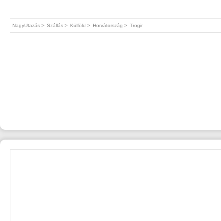
NagyUtazás >
Szállás >
Külföld >
Horvátország >
Trogir