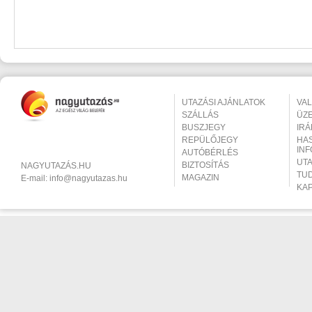
UTAZÁSI AJÁNLATOK
VA
SZÁLLÁS
ÜZ
BUSZJEGY
IR
REPÜLŐJEGY
HA
IN
AUTÓBÉRLÉS
UT
BIZTOSÍTÁS
NAGYUTAZÁS.HU
TU
MAGAZIN
E-mail:
info@nagyutazas.hu
KA