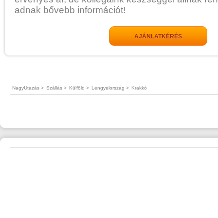
adnak bővebb információt!
AJÁNLATKÉRÉS
NagyUtazás >
Szállás >
Külföld >
Lengyelország >
Krakkó