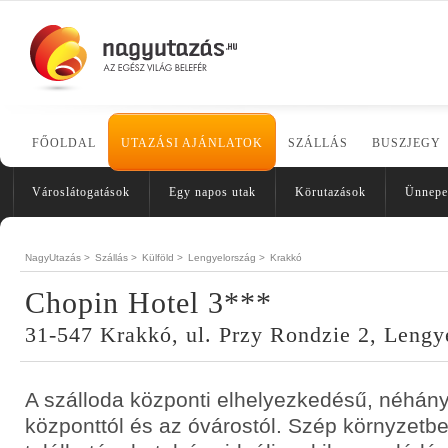
FŐOLDAL
UTAZÁSI AJÁNLATOK
SZÁLLÁS
BUSZJEGY
Városlátogatások
Egy napos utak
Körutazások
Ünnepe
NagyUtazás >
Szállás >
Külföld >
Lengyelország >
Krakkó
Chopin Hotel 3***
31-547 Krakkó, ul. Przy Rondzie 2, Lengy
A szálloda központi elhelyezkedésű, néhány
központtól és az óvárostól. Szép környzetbe