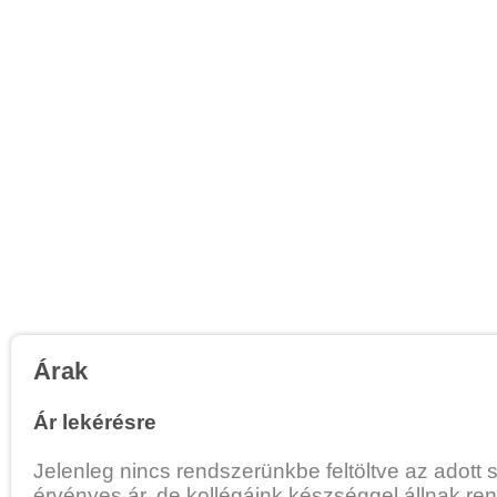
Árak
Ár lekérésre
Jelenleg nincs rendszerünkbe feltöltve az adott 
érvényes ár, de kollégáink készséggel állnak re