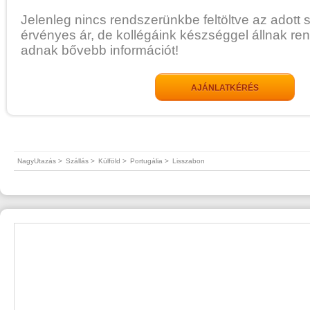
Jelenleg nincs rendszerünkbe feltöltve az adott 
érvényes ár, de kollégáink készséggel állnak re
adnak bővebb információt!
AJÁNLATKÉRÉS
NagyUtazás >
Szállás >
Külföld >
Portugália >
Lisszabon