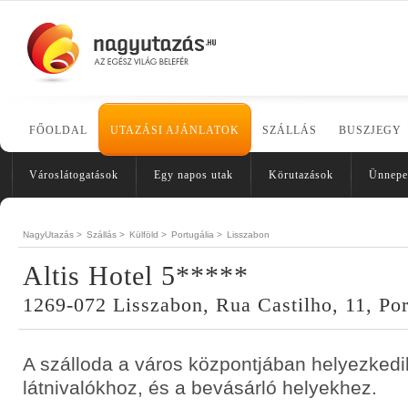
FŐOLDAL
UTAZÁSI AJÁNLATOK
SZÁLLÁS
BUSZJEGY
Városlátogatások
Egy napos utak
Körutazások
Ünnepe
NagyUtazás >
Szállás >
Külföld >
Portugália >
Lisszabon
Altis Hotel 5*****
1269-072 Lisszabon, Rua Castilho, 11, Por
A szálloda a város központjában helyezkedik
látnivalókhoz, és a bevásárló helyekhez.