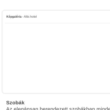
Képgaléria
- Altis hotel
Szobák
Az elegánsan berendezett szobákban mind