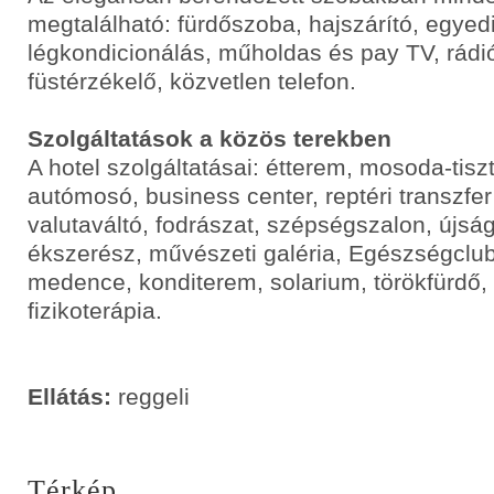
megtalálható: fürdőszoba, hajszárító, egye
légkondicionálás, műholdas és pay TV, rádió
füstérzékelő, közvetlen telefon.
Szolgáltatások a közös terekben
A hotel szolgáltatásai: étterem, mosoda-tiszt
autómosó, business center, reptéri transzfer
valutaváltó, fodrászat, szépségszalon, újság
ékszerész, művészeti galéria, Egészségclub
medence, konditerem, solarium, törökfürdő
fizikoterápia.
Ellátás:
reggeli
Térkép