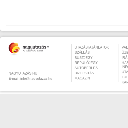
UTAZÁSI AJÁNLATOK
VA
SZÁLLÁS
ÜZ
BUSZJEGY
IR
REPÜLŐJEGY
HA
IN
AUTÓBÉRLÉS
UT
BIZTOSÍTÁS
NAGYUTAZÁS.HU
TU
MAGAZIN
E-mail:
info@nagyutazas.hu
KA