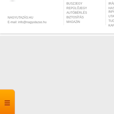
BUSZJEGY
IR
REPÜLŐJEGY
HA
IN
AUTÓBÉRLÉS
UT
BIZTOSÍTÁS
NAGYUTAZÁS.HU
TU
MAGAZIN
E-mail:
info@nagyutazas.hu
KA