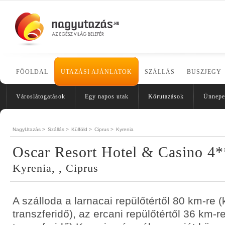
FŐOLDAL
UTAZÁSI AJÁNLATOK
SZÁLLÁS
BUSZJEGY
Városlátogatások
Egy napos utak
Körutazások
Ünnepe
NagyUtazás >
Szállás >
Külföld >
Ciprus >
Kyrenia
Oscar Resort Hotel & Casino 4
Kyrenia, , Ciprus
A szálloda a larnacai repülőtértől 80 km-re (
transzferidő), az ercani repülőtértől 36 km-r