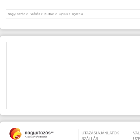
NagyUtazás >
Szállás >
Külföld >
Ciprus >
Kyrenia
UTAZÁSI AJÁNLATOK
VA
SZÁLLÁS
ÜZ