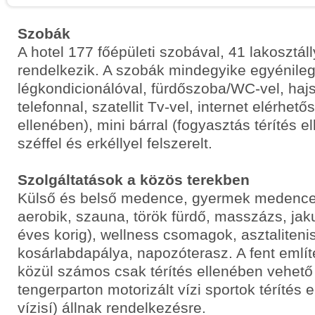
Szobák
A hotel 177 főépületi szobával, 41 lakosztál
rendelkezik. A szobák mindegyike egyénile
légkondicionálóval, fürdőszoba/WC-vel, hajs
telefonnal, szatellit Tv-vel, internet elérhető
ellenében), mini bárral (fogyasztás térítés e
széffel és erkéllyel felszerelt.
Szolgáltatások a közös terekben
Külső és belső medence, gyermek medence,
aerobik, szauna, török fürdő, masszázs, jaku
éves korig), wellness csomagok, asztalitenisz
kosárlabdapálya, napozóterasz. A fent említ
közül számos csak térítés ellenében vehető
tengerparton motorizált vízi sportok térítés
vízisí) állnak rendelkezésre.