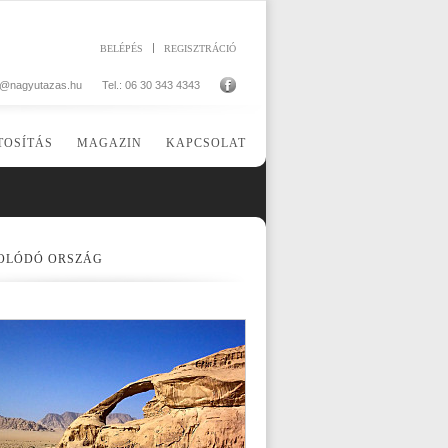
BELÉPÉS
REGISZTRÁCIÓ
o@nagyutazas.hu
Tel.: 06 30 343 4343
TOSÍTÁS
MAGAZIN
KAPCSOLAT
OLÓDÓ ORSZÁG