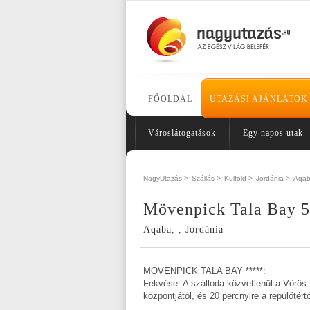
FŐOLDAL
UTAZÁSI AJÁNLATOK
Városlátogatások
Egy napos utak
NagyUtazás >
Szállás >
Külföld >
Jordánia >
Aqa
Mövenpick Tala Bay 5
Aqaba, , Jordánia
MÖVENPICK TALA BAY *****:
Fekvése: A szálloda közvetlenül a Vörös-t
központjától, és 20 percnyire a repülőtértő