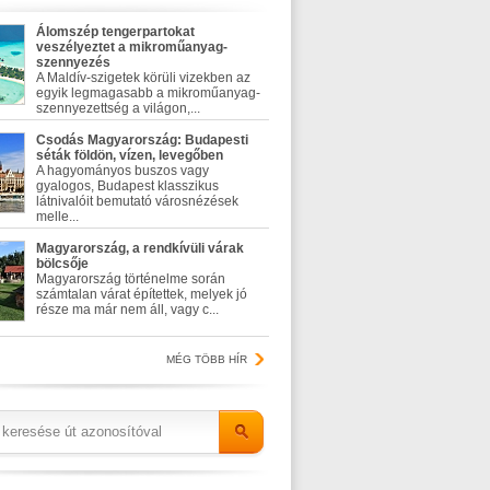
Álomszép tengerpartokat
veszélyeztet a mikroműanyag-
szennyezés
A Maldív-szigetek körüli vizekben az
egyik legmagasabb a mikroműanyag-
szennyezettség a világon,...
Csodás Magyarország: Budapesti
séták földön, vízen, levegőben
A hagyományos buszos vagy
gyalogos, Budapest klasszikus
látnivalóit bemutató városnézések
melle...
Magyarország, a rendkívüli várak
bölcsője
Magyarország történelme során
számtalan várat építettek, melyek jó
része ma már nem áll, vagy c...
MÉG TÖBB HÍR