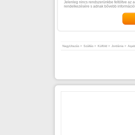
Jelenleg nincs rendszerünkbe feltöltve az a
rendelkezésére s adnak bővebb információt
NagyUtazás >
Szállás >
Külföld >
Jordánia >
Aqa