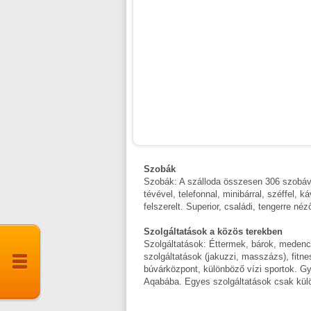
Szobák
Szobák: A szálloda összesen 306 szobáva
tévével, telefonnal, minibárral, széffel, 
felszerelt. Superior, családi, tengerre né
Szolgáltatások a közös terekben
Szolgáltatások: Éttermek, bárok, medenc
szolgáltatások (jakuzzi, masszázs), fitne
búvárközpont, különböző vízi sportok. 
Aqabába. Egyes szolgáltatások csak külö