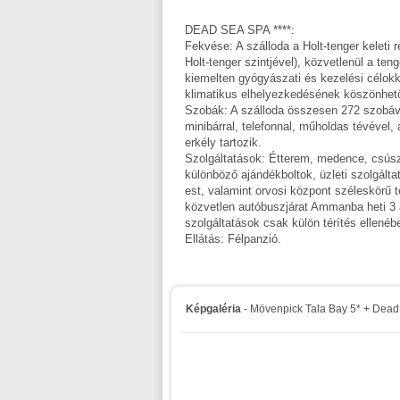
DEAD SEA SPA ****:
Fekvése: A szálloda a Holt-tenger keleti 
Holt-tenger szintjével), közvetlenül a te
kiemelten gyógyászati és kezelési célokk
klimatikus elhelyezkedésének köszönhet
Szobák: A szálloda összesen 272 szobáva
minibárral, telefonnal, műholdas tévével,
erkély tartozik.
Szolgáltatások: Étterem, medence, csúsz
különböző ajándékboltok, üzleti szolgálta
est, valamint orvosi központ széleskörű t
közvetlen autóbuszjárat Ammanba heti 3
szolgáltatások csak külön térítés ellené
Ellátás: Félpanzió.
Képgaléria
- Mövenpick Tala Bay 5* + Dea