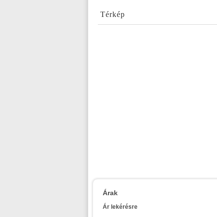
Térkép
Árak
Ár lekérésre