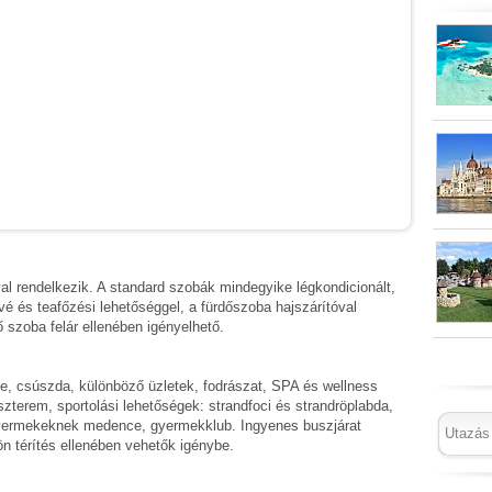
l rendelkezik. A standard szobák mindegyike légkondicionált,
kávé és teafőzési lehetőséggel, a fürdőszoba hajszárítóval
ző szoba felár ellenében igényelhető.
e, csúszda, különböző üzletek, fodrászat, SPA és wellness
szterem, sportolási lehetőségek: strandfoci és strandröplabda,
Gyermekeknek medence, gyermekklub. Ingyenes buszjárat
n térítés ellenében vehetők igénybe.