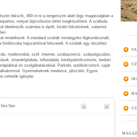
részén fekszik, 400 m-re a tengerszint alatt (egy magasságban a
ngerparton, melyet lépcsősoron lehet megközelíteni. A szálloda
al ideérkezők számára is épült, kiváló fekvésének, valamint
ően.
l rendelkezik. A standard szobák mindegyike légkondicionált,
 a fürdőszoba hajszárítóval felszerelt. A szobák egy részéhez
VA
da, medencebár, széf, internet, szobaszerviz, szépségszalon,
tások, strandröplabda, tollaslabda, kerékpárkölcsönzés, beduin
Ü
erápiákkal és szolgáltatásokkal. Parkoló, autókölcsönző, saját
 alkalommal. Gyermekeknek medence, játszótér. Egyes
ben vehetők igénybe.
IR
HA
d Sea Spa
UT
MAGAZ