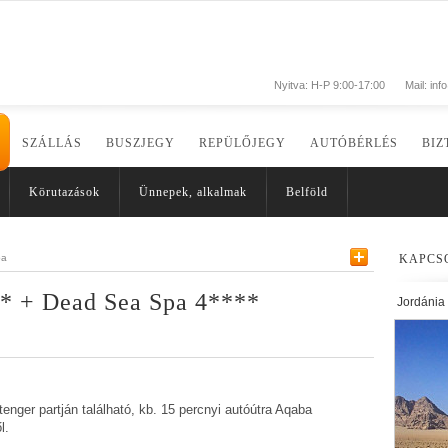
Nyitva: H-P 9:00-17:00
Mail:
inf
SZÁLLÁS
BUSZJEGY
REPÜLŐJEGY
AUTÓBÉRLÉS
BIZ
Körutazások
Ünnepek, alkalmak
Belföld
ba
KAPCS
* + Dead Sea Spa 4****
Jordánia
enger partján található, kb. 15 percnyi autóútra Aqaba
l.