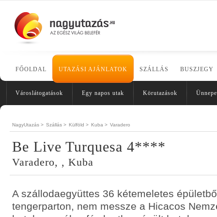
FŐOLDAL
UTAZÁSI AJÁNLATOK
SZÁLLÁS
BUSZJEGY
Városlátogatások
Egy napos utak
Körutazások
Ünnepe
NagyUtazás >
Szállás >
Külföld >
Kuba >
Varadero
Be Live Turquesa 4****
Varadero, , Kuba
A szállodaegyüttes 36 kétemeletes épületből
tengerparton, nem messze a Hicacos Nemzet