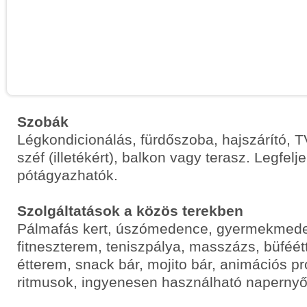
Szobák
Légkondicionálás, fürdőszoba, hajszárító, TV
széf (illetékért), balkon vagy terasz. Legfelj
pótágyazhatók.
Szolgáltatások a közös terekben
Pálmafás kert, úszómedence, gyermekmede
fitneszterem, teniszpálya, masszázs, büféét
étterem, snack bár, mojito bár, animációs pr
ritmusok, ingyenesen használható naperny