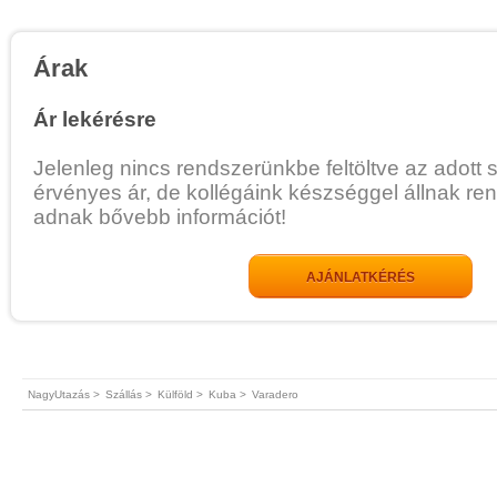
Árak
Ár lekérésre
Jelenleg nincs rendszerünkbe feltöltve az adott 
érvényes ár, de kollégáink készséggel állnak re
adnak bővebb információt!
AJÁNLATKÉRÉS
NagyUtazás >
Szállás >
Külföld >
Kuba >
Varadero