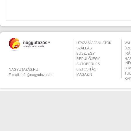
UTAZÁSI AJÁNLATOK
VA
SZÁLLÁS
ÜZ
BUSZJEGY
IR
REPÜLŐJEGY
HA
IN
AUTÓBÉRLÉS
UT
BIZTOSÍTÁS
NAGYUTAZÁS.HU
TU
MAGAZIN
E-mail:
info@nagyutazas.hu
KA