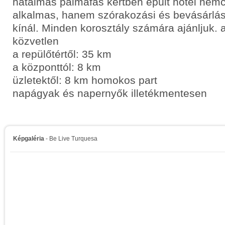
hatalmas pálmafás kertben épült hotel nem
alkalmas, hanem szórakozási és bevásárlási
kínál. Minden korosztály számára ajánljuk. a
közvetlen
a repülőtértől: 35 km
a központtól: 8 km
üzletektől: 8 km homokos part
napágyak és napernyők illetékmentesen
Képgaléria
- Be Live Turquesa