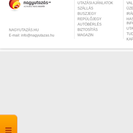
UTAZÁSI AJÁNLATOK
VA
SZÁLLÁS
ÜZ
BUSZJEGY
IR
REPÜLŐJEGY
HA
IN
AUTÓBÉRLÉS
UT
BIZTOSÍTÁS
NAGYUTAZÁS.HU
TU
MAGAZIN
E-mail:
info@nagyutazas.hu
KA