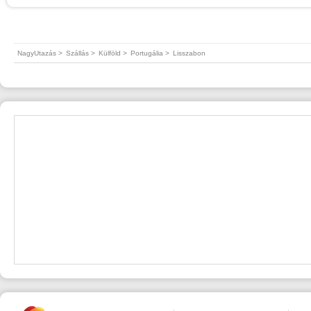
NagyUtazás >
Szállás >
Külföld >
Portugália >
Lisszabon