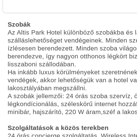
Szobák
Az Altis Park Hotel különböző szobákba és 
szálláslehetőséget vendégeinek. Minden sz
ízlésesen berendezett. Minden szoba világo
berendezve, így nagyon otthonos légkört bizt
lisszaboni szállodában.
Ha inkább luxus körülményeket szeretnének
vendégek, akkor lehetőségük van a hotel va
lakosztályában megszállni.
A szobák jellemzői: 24 órás szoba szervíz, ö
légkondícionálás, széleskörű internet hozzáf
minibár, hajszárító, 220 W áram,széf a lako
Szolgáltatások a közös terekben
24 órás concierge szolgáltatás, Wireless Int