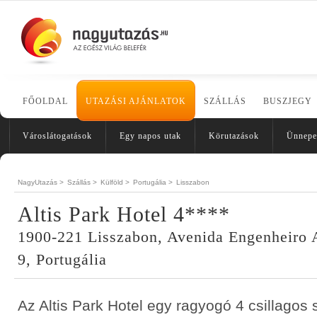
FŐOLDAL
UTAZÁSI AJÁNLATOK
SZÁLLÁS
BUSZJEGY
Városlátogatások
Egy napos utak
Körutazások
Ünnepe
NagyUtazás >
Szállás >
Külföld >
Portugália >
Lisszabon
Altis Park Hotel 4****
1900-221 Lisszabon, Avenida Engenheiro A
9, Portugália
Az Altis Park Hotel egy ragyogó 4 csillagos