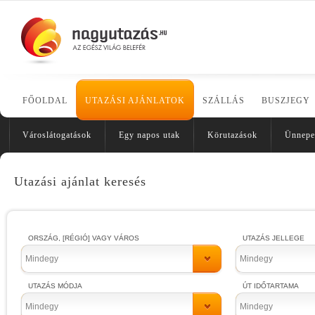
FŐOLDAL
UTAZÁSI AJÁNLATOK
SZÁLLÁS
BUSZJEGY
Városlátogatások
Egy napos utak
Körutazások
Ünnepe
Utazási ajánlat keresés
ORSZÁG, [RÉGIÓ] VAGY VÁROS
UTAZÁS JELLEGE
Mindegy
Mindegy
UTAZÁS MÓDJA
ÚT IDŐTARTAMA
Mindegy
Mindegy