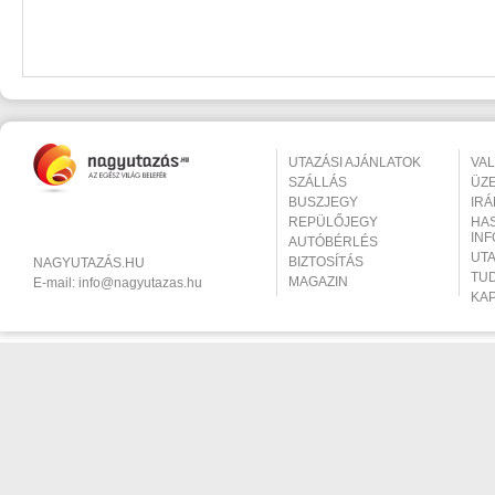
UTAZÁSI AJÁNLATOK
VA
SZÁLLÁS
ÜZ
BUSZJEGY
IR
REPÜLŐJEGY
HA
IN
AUTÓBÉRLÉS
UT
BIZTOSÍTÁS
NAGYUTAZÁS.HU
TU
MAGAZIN
E-mail:
info@nagyutazas.hu
KA