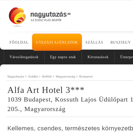
FŐOLDAL
UTAZÁSI AJÁNLATOK
SZÁLLÁS
BUSZJEGY
Városlátogatások
Egy napos utak
Körutazások
Ünnepe
NagyUtazás >
Szállás >
Belföld >
Magyarország >
Budapest
Alfa Art Hotel 3***
1039 Budapest, Kossuth Lajos Üdülőpart 1
205., Magyarország
Kellemes, csendes, természetes környezetb