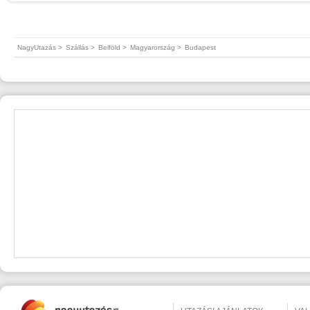
NagyUtazás >
Szállás >
Belföld >
Magyarország >
Budapest