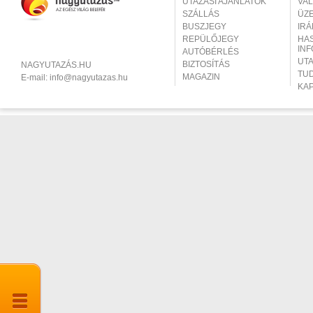
UTAZÁSI AJÁNLATOK
VA
SZÁLLÁS
ÜZ
BUSZJEGY
IR
REPÜLŐJEGY
HA
IN
AUTÓBÉRLÉS
UT
BIZTOSÍTÁS
NAGYUTAZÁS.HU
TU
MAGAZIN
E-mail:
info@nagyutazas.hu
KA