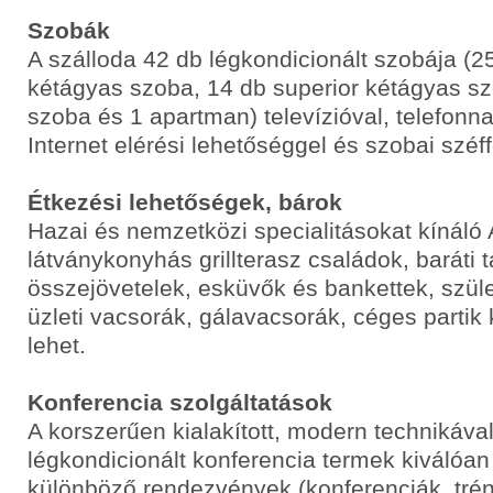
Szobák
A szálloda 42 db légkondicionált szobája (2
kétágyas szoba, 14 db superior kétágyas sz
szoba és 1 apartman) televízióval, telefonnal
Internet elérési lehetőséggel és szobai széff
Étkezési lehetőségek, bárok
Hazai és nemzetközi specialitásokat kínáló 
látványkonyhás grillterasz családok, baráti 
összejövetelek, esküvők és bankettek, szüle
üzleti vacsorák, gálavacsorák, céges partik
lehet.
Konferencia szolgáltatások
A korszerűen kialakított, modern technikával 
légkondicionált konferencia termek kiválóa
különböző rendezvények (konferenciák, trén