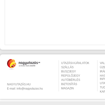
UTAZÁSI AJÁNLATOK
VA
SZÁLLÁS
ÜZ
BUSZJEGY
IR
REPÜLŐJEGY
HA
IN
AUTÓBÉRLÉS
UT
BIZTOSÍTÁS
NAGYUTAZÁS.HU
TU
MAGAZIN
E-mail:
info@nagyutazas.hu
KA