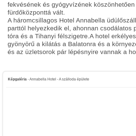
fekvésének és gyógyvízének köszönhetően 
fürdőközponttá vált.
A háromcsillagos Hotel Annabella üdülőszál
parttól helyezkedik el, ahonnan csodálatos 
tóra és a Tihanyi félszigetre.A hotel erkélye
gyönyörű a kilátás a Balatonra és a környez
és az üzletsorok pár lépésnyire vannak a hot
Képgaléria
- Annabella Hotel - A szálloda épülete