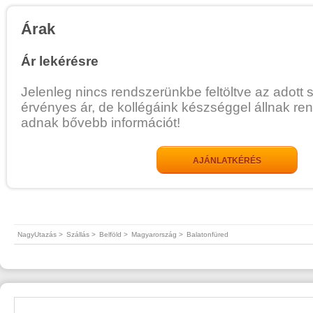
Árak
Ár lekérésre
Jelenleg nincs rendszerünkbe feltöltve az adott 
érvényes ár, de kollégáink készséggel állnak re
adnak bővebb információt!
AJÁNLATKÉRÉS
NagyUtazás >
Szállás >
Belföld >
Magyarország >
Balatonfüred