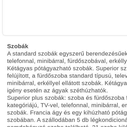
Szobák
A standard szobák egyszerű berendezésűek, 
telefonnal, minibárral, fürdőszobával, erkélly
Kétágyas pótágyazható szobák. Superior sz
felújított, a fürdőszoba standard típusú, telev
minibárral, erkéllyel ellátott szobák. Kétágy
igény esetén az ágyak széthúzhatók.
Superior plus szobák: szoba és fürdőszoba fel
kategóriájú, TV-vel, telefonnal, minibárral, erk
szobák. Francia ágy és egy kihúzható pótágy
szobában. A szállodában 5 db légkondicion