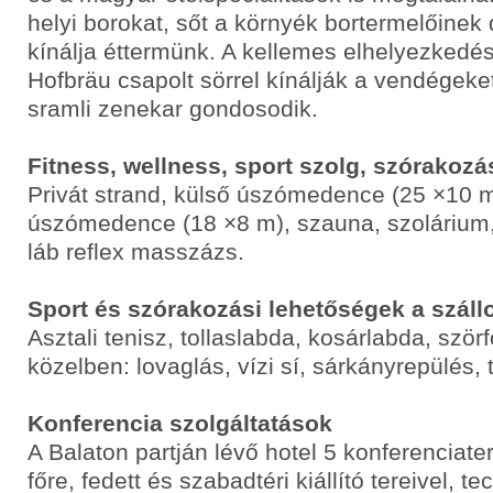
helyi borokat, sőt a környék bortermelőinek d
kínálja éttermünk. A kellemes elhelyezkedé
Hofbräu csapolt sörrel kínálják a vendégeket
sramli zenekar gondosodik.
Fitness, wellness, sport szolg, szórakozá
Privát strand, külső úszómedence (25 ×10 m
úszómedence (18 ×8 m), szauna, szolárium
láb reflex masszázs.
Sport és szórakozási lehetőségek a száll
Asztali tenisz, tollaslabda, kosárlabda, szörfö
közelben: lovaglás, vízi sí, sárkányrepülés, 
Konferencia szolgáltatások
A Balaton partján lévő hotel 5 konferenciat
főre, fedett és szabadtéri kiállító tereivel, 