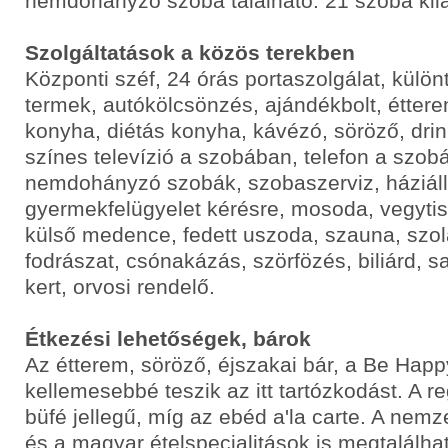
nemdohányzó szoba található. 21 szoba kilá
Szolgáltatások a közös terekben
Központi széf, 24 órás portaszolgálat, külö
termek, autókölcsönzés, ajándékbolt, étter
konyha, diétás konyha, kávézó, söröző, drink
színes televízió a szobában, telefon a szob
nemdohányzó szobák, szobaszerviz, háziáll
gyermekfelügyelet kérésre, mosoda, vegytis
külső medence, fedett uszoda, szauna, szol
fodrászat, csónakázás, szörfözés, biliárd, sa
kert, orvosi rendelő.
Étkezési lehetőségek, bárok
Az étterem, söröző, éjszakai bár, a Be Happy
kellemesebbé teszik az itt tartózkodást. A r
büfé jellegű, míg az ebéd a'la carte. A nemz
és a magyar ételspecialitások is megtalálha