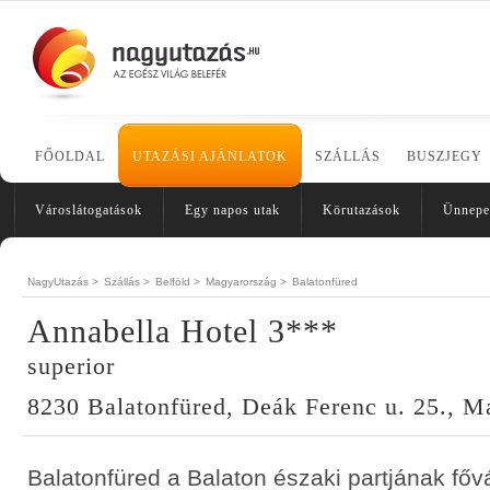
FŐOLDAL
UTAZÁSI AJÁNLATOK
SZÁLLÁS
BUSZJEGY
Városlátogatások
Egy napos utak
Körutazások
Ünnepe
NagyUtazás >
Szállás >
Belföld >
Magyarország >
Balatonfüred
Annabella Hotel 3***
superior
8230 Balatonfüred, Deák Ferenc u. 25., M
Balatonfüred a Balaton északi partjának fő