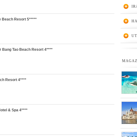
IR
 Beach Resort 5*****
HA
UT
 Bang Tao Beach Resort 4****
MAGAZ
h Resort 4****
tel & Spa 4****