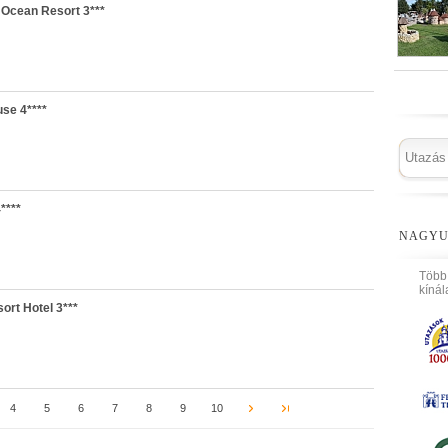
 Ocean Resort 3***
use 4****
****
NAGYU
Több
kínál
ort Hotel 3***
4
5
6
7
8
9
10