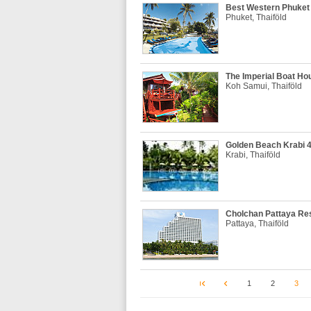
Best Western Phuket
Phuket, Thaiföld
The Imperial Boat Ho
Koh Samui, Thaiföld
Golden Beach Krabi 4
Krabi, Thaiföld
Cholchan Pattaya Res
Pattaya, Thaiföld
1
2
3