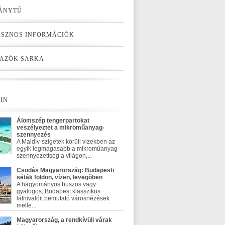
ÁNYTŰ
SZNOS INFORMÁCIÓK
AZÓK SARKA
IN
Álomszép tengerpartokat
veszélyeztet a mikroműanyag-
szennyezés
A Maldív-szigetek körüli vizekben az
egyik legmagasabb a mikroműanyag-
szennyezettség a világon,...
Csodás Magyarország: Budapesti
séták földön, vízen, levegőben
A hagyományos buszos vagy
gyalogos, Budapest klasszikus
látnivalóit bemutató városnézések
melle...
Magyarország, a rendkívüli várak