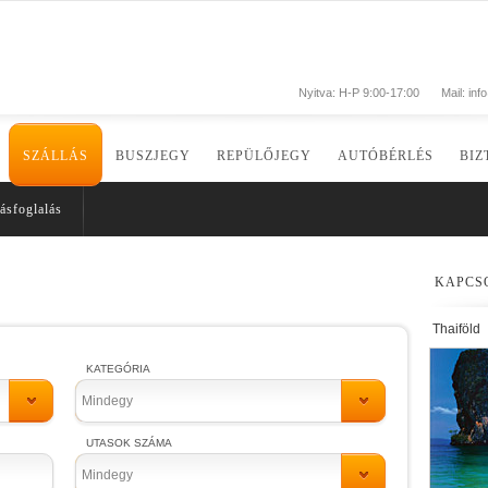
Nyitva: H-P 9:00-17:00
Mail:
inf
SZÁLLÁS
BUSZJEGY
REPÜLŐJEGY
AUTÓBÉRLÉS
BIZ
ásfoglalás
KAPCS
Thaiföld
KATEGÓRIA
Mindegy
UTASOK SZÁMA
Mindegy