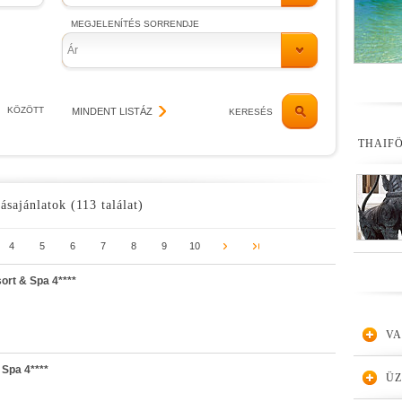
MEGJELENÍTÉS SORRENDJE
Ár
KÖZÖTT
MINDENT LISTÁZ
KERESÉS
THAIF
ásajánlatok (113 találat)
4
5
6
7
8
9
10
rt & Spa 4****
VA
Spa 4****
Ü