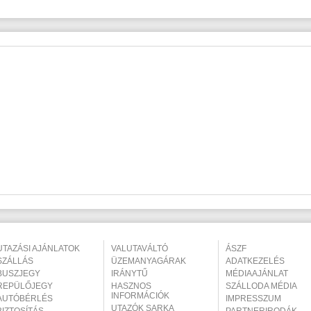
UTAZÁSI AJÁNLATOK
VALUTAVÁLTÓ
ÁSZF
SZÁLLÁS
ÜZEMANYAGÁRAK
ADATKEZELÉS
BUSZJEGY
IRÁNYTŰ
MÉDIAAJÁNLAT
REPÜLŐJEGY
HASZNOS
SZÁLLODA MÉDIA
INFORMÁCIÓK
AUTÓBÉRLÉS
IMPRESSZUM
UTAZÓK SARKA