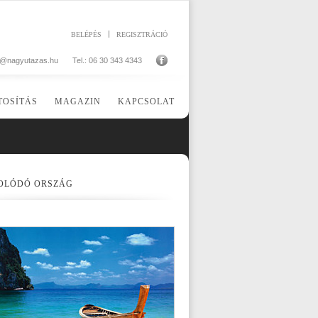
BELÉPÉS
REGISZTRÁCIÓ
o@nagyutazas.hu
Tel.: 06 30 343 4343
TOSÍTÁS
MAGAZIN
KAPCSOLAT
OLÓDÓ ORSZÁG