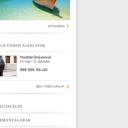
BŐVEBBEN
ÖLD ÜNNEPI AJÁNLATOK
Thaiföld Óriáskörút
14 nap / 11 éjszaka
399 000 /fő-től
MÉG TÖBB AJÁNLAT
LUTAVÁLTÓ
ZEMANYAGÁRAK