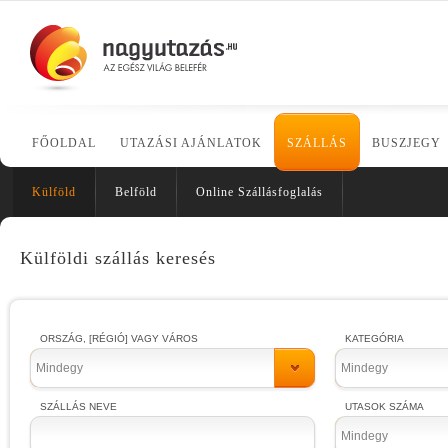
FŐOLDAL
UTAZÁSI AJÁNLATOK
SZÁLLÁS
BUSZJEGY
Külföld
Belföld
Online Szállásfoglalás
Külföldi szállás keresés
ORSZÁG, [RÉGIÓ] VAGY VÁROS
KATEGÓRIA
Mindegy
Mindegy
SZÁLLÁS NEVE
UTASOK SZÁMA
Mindegy