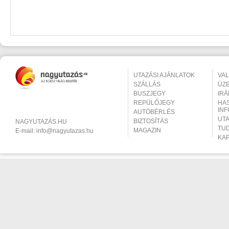
UTAZÁSI AJÁNLATOK
VA
SZÁLLÁS
ÜZ
BUSZJEGY
IR
REPÜLŐJEGY
HA
IN
AUTÓBÉRLÉS
UT
BIZTOSÍTÁS
NAGYUTAZÁS.HU
TU
MAGAZIN
E-mail:
info@nagyutazas.hu
KA