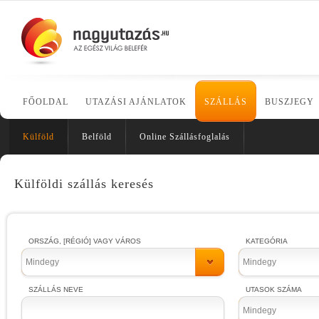
FŐOLDAL
UTAZÁSI AJÁNLATOK
SZÁLLÁS
BUSZJEGY
Külföld
Belföld
Online Szállásfoglalás
Külföldi szállás keresés
ORSZÁG, [RÉGIÓ] VAGY VÁROS
KATEGÓRIA
Mindegy
Mindegy
SZÁLLÁS NEVE
UTASOK SZÁMA
Mindegy