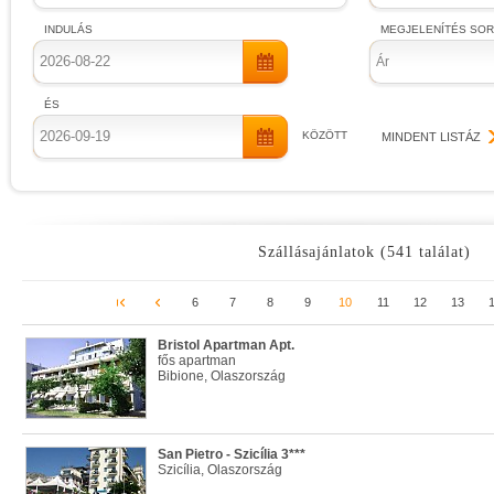
INDULÁS
MEGJELENÍTÉS SO
Ár
ÉS
KÖZÖTT
MINDENT LISTÁZ
Szállásajánlatok (541 találat)
6
7
8
9
10
11
12
13
Bristol Apartman Apt.
fős apartman
Bibione, Olaszország
San Pietro - Szicília 3***
Szicília, Olaszország