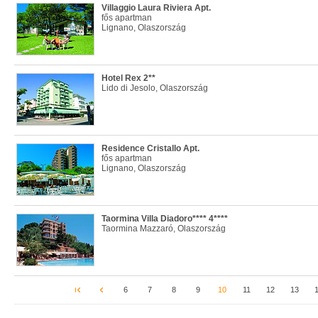
Villaggio Laura Riviera Apt.
fős apartman
Lignano, Olaszország
Hotel Rex 2**
Lido di Jesolo, Olaszország
Residence Cristallo Apt.
fős apartman
Lignano, Olaszország
Taormina Villa Diadoro**** 4****
Taormina Mazzaró, Olaszország
6
7
8
9
10
11
12
13