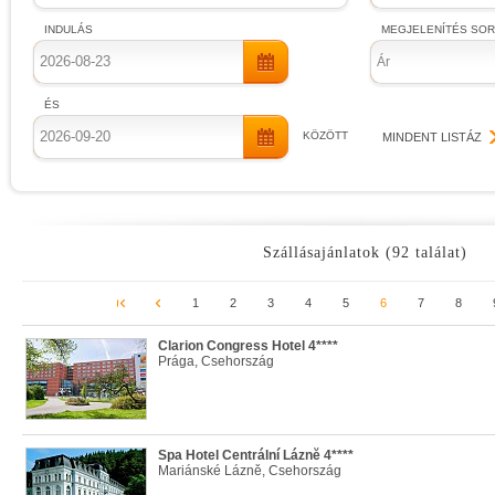
INDULÁS
MEGJELENÍTÉS SO
Ár
ÉS
KÖZÖTT
MINDENT LISTÁZ
Szállásajánlatok (92 találat)
1
2
3
4
5
6
7
8
Clarion Congress Hotel 4****
Prága, Csehország
Spa Hotel Centrální Láznĕ 4****
Mariánské Lázně, Csehország