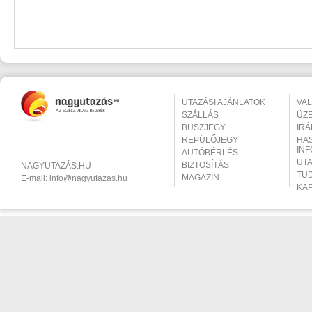
UTAZÁSI AJÁNLATOK
VA
SZÁLLÁS
ÜZ
BUSZJEGY
IR
REPÜLŐJEGY
HA
IN
AUTÓBÉRLÉS
UT
BIZTOSÍTÁS
NAGYUTAZÁS.HU
TU
MAGAZIN
E-mail:
info@nagyutazas.hu
KA