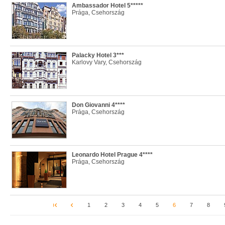
Ambassador Hotel 5*****
Prága, Csehország
Palacky Hotel 3***
Karlovy Vary, Csehország
Don Giovanni 4****
Prága, Csehország
Leonardo Hotel Prague 4****
Prága, Csehország
1
2
3
4
5
6
7
8