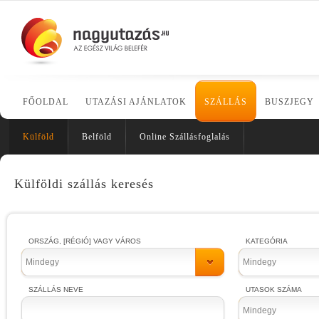
FŐOLDAL
UTAZÁSI AJÁNLATOK
SZÁLLÁS
BUSZJEGY
Külföld
Belföld
Online Szállásfoglalás
Külföldi szállás keresés
ORSZÁG, [RÉGIÓ] VAGY VÁROS
KATEGÓRIA
Mindegy
Mindegy
SZÁLLÁS NEVE
UTASOK SZÁMA
Mindegy