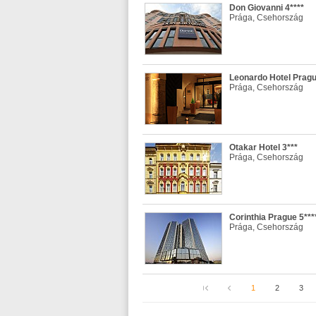
Don Giovanni 4****
Prága, Csehország
Leonardo Hotel Pragu
Prága, Csehország
Otakar Hotel 3***
Prága, Csehország
Corinthia Prague 5***
Prága, Csehország
1
2
3