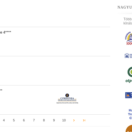
NAGYU
Több
kínál
e 4****
**
4
5
6
7
8
9
10