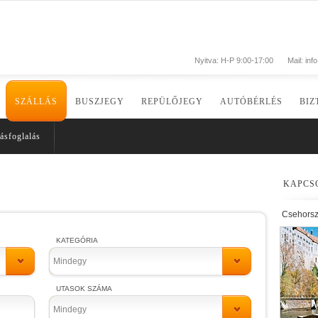
Nyitva: H-P 9:00-17:00
Mail:
inf
SZÁLLÁS
BUSZJEGY
REPÜLŐJEGY
AUTÓBÉRLÉS
BIZ
ásfoglalás
KAPCS
Csehors
KATEGÓRIA
Mindegy
UTASOK SZÁMA
Mindegy