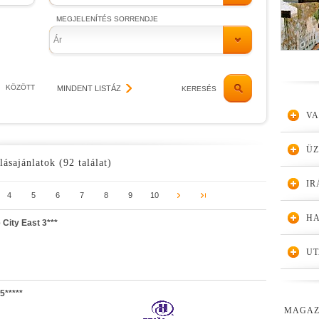
MEGJELENÍTÉS SORRENDJE
Ár
KÖZÖTT
MINDENT LISTÁZ
KERESÉS
VA
Ü
lásajánlatok (92 találat)
IR
4
5
6
7
8
9
10
HA
City East 3***
UT
5*****
MAGAZ