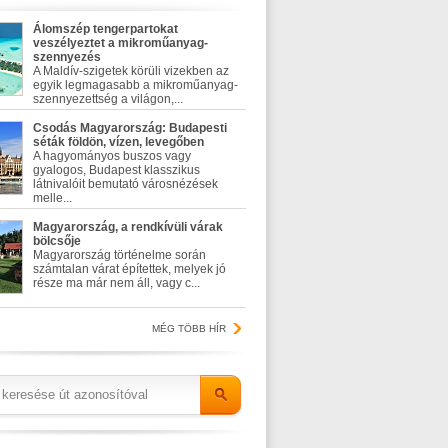
Álomszép tengerpartokat
veszélyeztet a mikroműanyag-
szennyezés
A Maldív-szigetek körüli vizekben az
egyik legmagasabb a mikroműanyag-
szennyezettség a világon,...
Csodás Magyarország: Budapesti
séták földön, vízen, levegőben
A hagyományos buszos vagy
gyalogos, Budapest klasszikus
látnivalóit bemutató városnézések
melle...
Magyarország, a rendkívüli várak
bölcsője
Magyarország történelme során
számtalan várat építettek, melyek jó
része ma már nem áll, vagy c...
MÉG TÖBB HÍR