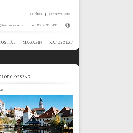
BELÉPÉS
REGISZTRÁCIÓ
o@nagyutazas.hu
Tel.: 06 30 343 4343
TOSÍTÁS
MAGAZIN
KAPCSOLAT
OLÓDÓ ORSZÁG
zág