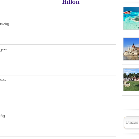
rszág
3***
****
zág