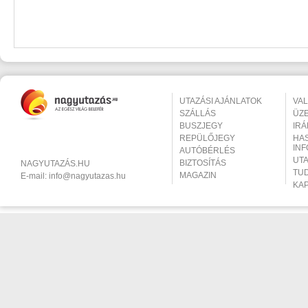
UTAZÁSI AJÁNLATOK
VA
SZÁLLÁS
ÜZ
BUSZJEGY
IR
REPÜLŐJEGY
HA
IN
AUTÓBÉRLÉS
UT
BIZTOSÍTÁS
NAGYUTAZÁS.HU
TU
MAGAZIN
E-mail:
info@nagyutazas.hu
KA