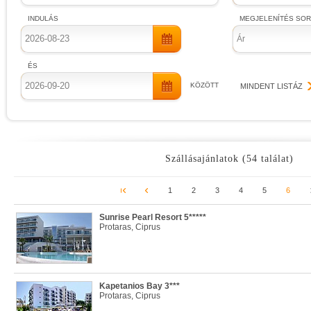
INDULÁS
MEGJELENÍTÉS SO
Ár
ÉS
KÖZÖTT
MINDENT LISTÁZ
Szállásajánlatok (54 találat)
1
2
3
4
5
6
Sunrise Pearl Resort 5*****
Protaras, Ciprus
Kapetanios Bay 3***
Protaras, Ciprus