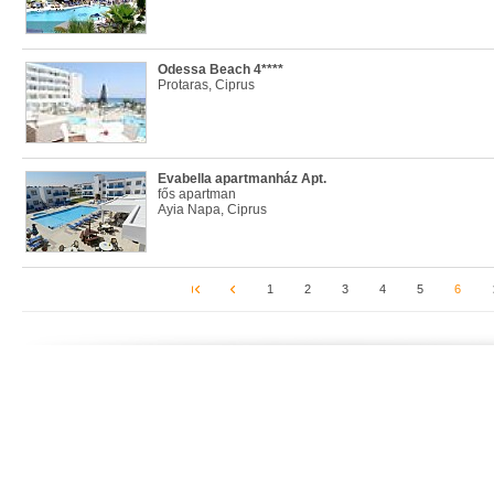
Odessa Beach 4****
Protaras, Ciprus
Evabella apartmanház Apt.
fős apartman
Ayia Napa, Ciprus
1
2
3
4
5
6