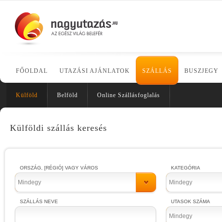
FŐOLDAL
UTAZÁSI AJÁNLATOK
SZÁLLÁS
BUSZJEGY
Külföld
Belföld
Online Szállásfoglalás
Külföldi szállás keresés
ORSZÁG, [RÉGIÓ] VAGY VÁROS
KATEGÓRIA
Mindegy
Mindegy
SZÁLLÁS NEVE
UTASOK SZÁMA
Mindegy