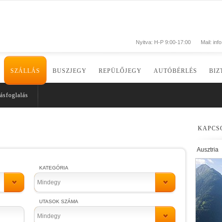
Nyitva: H-P 9:00-17:00
Mail:
inf
SZÁLLÁS
BUSZJEGY
REPÜLŐJEGY
AUTÓBÉRLÉS
BIZ
ásfoglalás
KAPCS
Ausztria
KATEGÓRIA
Mindegy
UTASOK SZÁMA
Mindegy