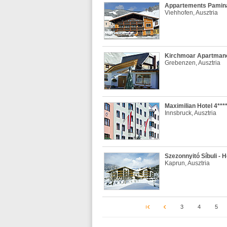
Appartements Pamina
Viehhofen, Ausztria
Kirchmoar Apartmano
Grebenzen, Ausztria
Maximilian Hotel 4***
Innsbruck, Ausztria
Szezonnyitó Síbuli - H
Kaprun, Ausztria
3
4
5