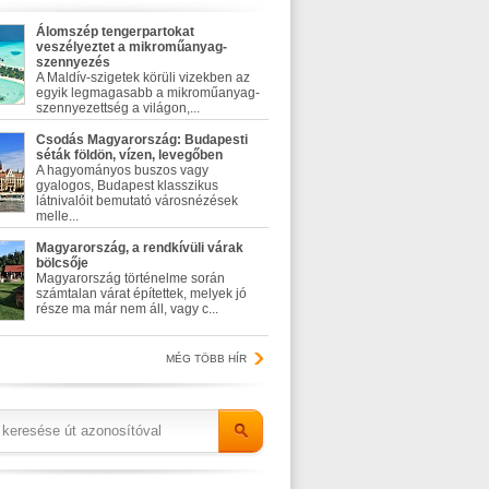
Álomszép tengerpartokat
veszélyeztet a mikroműanyag-
szennyezés
A Maldív-szigetek körüli vizekben az
egyik legmagasabb a mikroműanyag-
szennyezettség a világon,...
Csodás Magyarország: Budapesti
séták földön, vízen, levegőben
A hagyományos buszos vagy
gyalogos, Budapest klasszikus
látnivalóit bemutató városnézések
melle...
Magyarország, a rendkívüli várak
bölcsője
Magyarország történelme során
számtalan várat építettek, melyek jó
része ma már nem áll, vagy c...
MÉG TÖBB HÍR