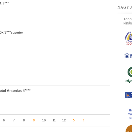
 3***
NAGYU
Több
kínál
k 3***
superior
*
otel Antonius 4****
6
7
8
9
10
11
12