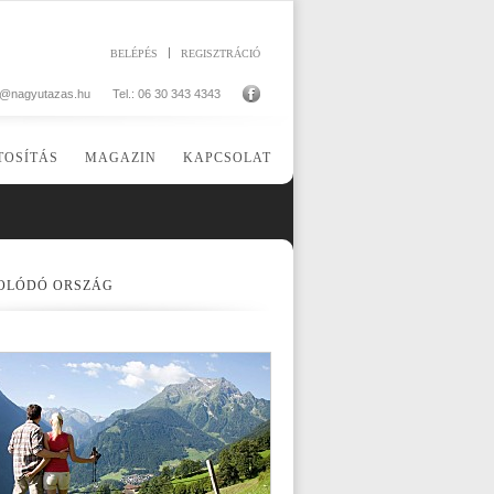
BELÉPÉS
REGISZTRÁCIÓ
o@nagyutazas.hu
Tel.: 06 30 343 4343
TOSÍTÁS
MAGAZIN
KAPCSOLAT
OLÓDÓ ORSZÁG