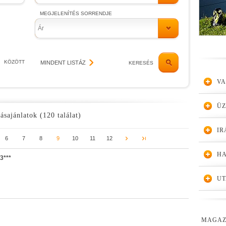
MEGJELENÍTÉS SORRENDJE
Ár
KÖZÖTT
MINDENT LISTÁZ
KERESÉS
VA
Ü
ásajánlatok (120 találat)
IR
6
7
8
9
10
11
12
HA
3***
UT
MAGAZ