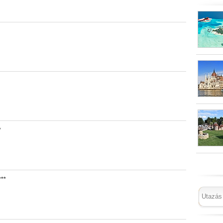
*
***