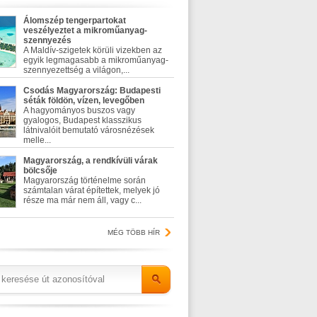
Álomszép tengerpartokat
veszélyeztet a mikroműanyag-
szennyezés
A Maldív-szigetek körüli vizekben az
egyik legmagasabb a mikroműanyag-
szennyezettség a világon,...
Csodás Magyarország: Budapesti
séták földön, vízen, levegőben
A hagyományos buszos vagy
gyalogos, Budapest klasszikus
látnivalóit bemutató városnézések
melle...
Magyarország, a rendkívüli várak
bölcsője
Magyarország történelme során
számtalan várat építettek, melyek jó
része ma már nem áll, vagy c...
MÉG TÖBB HÍR