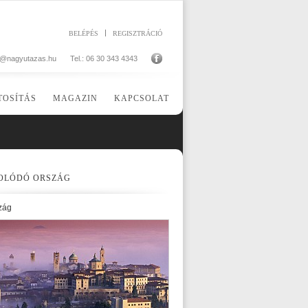
BELÉPÉS
REGISZTRÁCIÓ
o@nagyutazas.hu
Tel.: 06 30 343 4343
TOSÍTÁS
MAGAZIN
KAPCSOLAT
OLÓDÓ ORSZÁG
zág