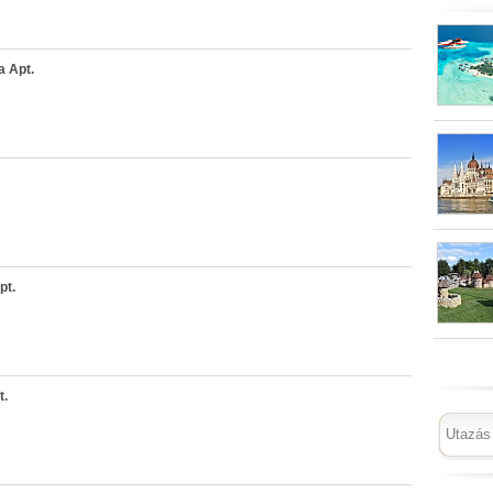
a Apt.
pt.
t.