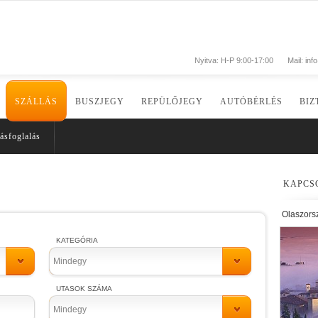
Nyitva: H-P 9:00-17:00
Mail:
inf
SZÁLLÁS
BUSZJEGY
REPÜLŐJEGY
AUTÓBÉRLÉS
BIZ
ásfoglalás
KAPCS
Olaszors
KATEGÓRIA
Mindegy
UTASOK SZÁMA
Mindegy