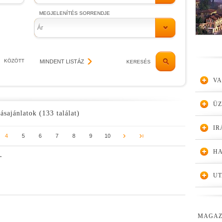
MEGJELENÍTÉS SORRENDJE
Ár
KÖZÖTT
MINDENT LISTÁZ
KERESÉS
VA
Ü
ásajánlatok (133 találat)
IR
4
5
6
7
8
9
10
HA
.
UT
MAGAZ