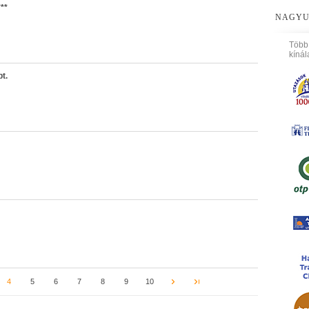
***
NAGYU
Több
kínál
t.
4
5
6
7
8
9
10