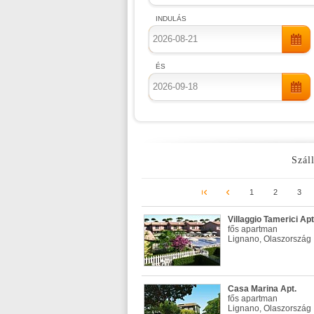
INDULÁS
ÉS
Száll
1
2
3
Villaggio Tamerici Apt
fős apartman
Lignano, Olaszország
Casa Marina Apt.
fős apartman
Lignano, Olaszország