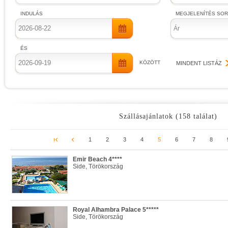
INDULÁS
MEGJELENÍTÉS SO
Ár
ÉS
KÖZÖTT
MINDENT LISTÁZ
Szállásajánlatok (158 találat)
1
2
3
4
5
6
7
8
Emir Beach 4****
Side, Törökország
Royal Alhambra Palace 5*****
Side, Törökország