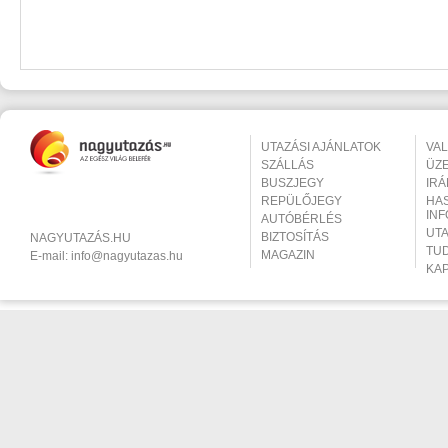
UTAZÁSI AJÁNLATOK
VA
SZÁLLÁS
ÜZ
BUSZJEGY
IR
REPÜLŐJEGY
HA
IN
AUTÓBÉRLÉS
UT
BIZTOSÍTÁS
NAGYUTAZÁS.HU
TU
MAGAZIN
E-mail:
info@nagyutazas.hu
KA