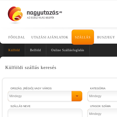
FŐOLDAL
UTAZÁSI AJÁNLATOK
SZÁLLÁS
BUSZJEGY
Külföld
Belföld
Online Szállásfoglalás
Külföldi szállás keresés
ORSZÁG, [RÉGIÓ] VAGY VÁROS
KATEGÓRIA
Mindegy
Mindegy
SZÁLLÁS NEVE
UTASOK SZÁMA
Mindegy