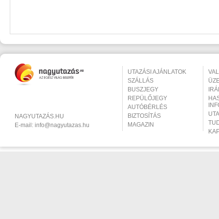
UTAZÁSI AJÁNLATOK
VA
SZÁLLÁS
ÜZ
BUSZJEGY
IR
REPÜLŐJEGY
HA
IN
AUTÓBÉRLÉS
UT
BIZTOSÍTÁS
NAGYUTAZÁS.HU
TU
MAGAZIN
E-mail:
info@nagyutazas.hu
KA