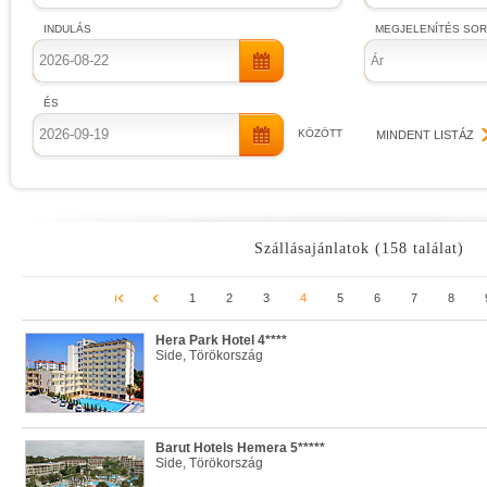
INDULÁS
MEGJELENÍTÉS SO
Ár
ÉS
KÖZÖTT
MINDENT LISTÁZ
Szállásajánlatok (158 találat)
1
2
3
4
5
6
7
8
Hera Park Hotel 4****
Side, Törökország
Barut Hotels Hemera 5*****
Side, Törökország