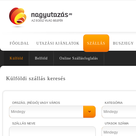
FŐOLDAL
UTAZÁSI AJÁNLATOK
SZÁLLÁS
BUSZJEGY
Külföld
Belföld
Online Szállásfoglalás
Külföldi szállás keresés
ORSZÁG, [RÉGIÓ] VAGY VÁROS
KATEGÓRIA
Mindegy
Mindegy
SZÁLLÁS NEVE
UTASOK SZÁMA
Mindegy