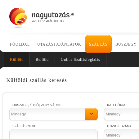
FŐOLDAL
UTAZÁSI AJÁNLATOK
SZÁLLÁS
BUSZJEGY
Külföld
Belföld
Online Szállásfoglalás
Külföldi szállás keresés
ORSZÁG, [RÉGIÓ] VAGY VÁROS
KATEGÓRIA
Mindegy
Mindegy
SZÁLLÁS NEVE
UTASOK SZÁMA
Mindegy