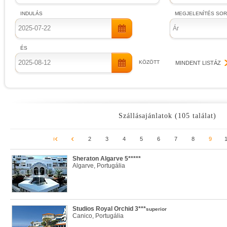
INDULÁS
MEGJELENÍTÉS SO
Ár
ÉS
KÖZÖTT
MINDENT LISTÁZ
Szállásajánlatok (105 találat)
2
3
4
5
6
7
8
9
Sheraton Algarve 5*****
Algarve, Portugália
Studios Royal Orchid 3***
superior
Canico, Portugália