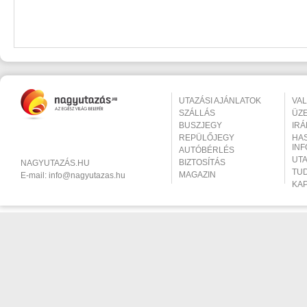
UTAZÁSI AJÁNLATOK
VA
SZÁLLÁS
ÜZ
BUSZJEGY
IR
REPÜLŐJEGY
HA
IN
AUTÓBÉRLÉS
UT
BIZTOSÍTÁS
NAGYUTAZÁS.HU
TU
MAGAZIN
E-mail:
info@nagyutazas.hu
KA