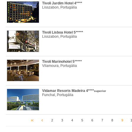
Tivoli Jardim Hotel 4****
Lisszabon, Portugália
Tivoli Lisboa Hotel 5*****
Lisszabon, Portugália
Tivoli Marinohotel 5*****
Vilamoura, Portugália
Vidamar Resorts Madeira 4****
superior
Funchal, Portugália
2
3
4
5
6
7
8
9