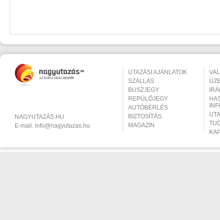
UTAZÁSI AJÁNLATOK
VA
SZÁLLÁS
ÜZ
BUSZJEGY
IR
REPÜLŐJEGY
HA
IN
AUTÓBÉRLÉS
UT
BIZTOSÍTÁS
NAGYUTAZÁS.HU
TU
MAGAZIN
E-mail:
info@nagyutazas.hu
KA