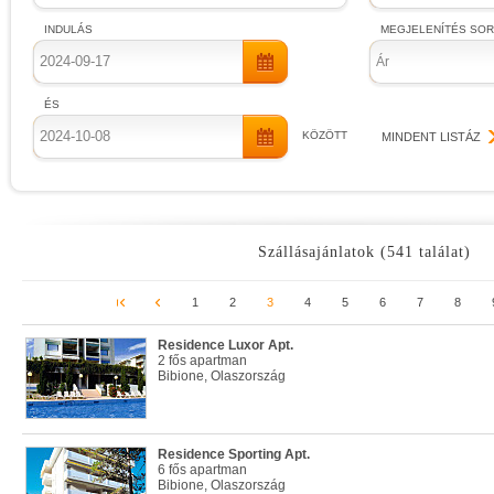
INDULÁS
MEGJELENÍTÉS SO
Ár
ÉS
KÖZÖTT
MINDENT LISTÁZ
Szállásajánlatok (541 találat)
1
2
3
4
5
6
7
8
Residence Luxor Apt.
2 fős apartman
Bibione, Olaszország
Residence Sporting Apt.
6 fős apartman
Bibione, Olaszország