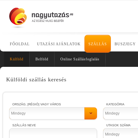
FŐOLDAL
UTAZÁSI AJÁNLATOK
SZÁLLÁS
BUSZJEGY
Külföld
Belföld
Online Szállásfoglalás
Külföldi szállás keresés
ORSZÁG, [RÉGIÓ] VAGY VÁROS
KATEGÓRIA
Mindegy
Mindegy
SZÁLLÁS NEVE
UTASOK SZÁMA
Mindegy